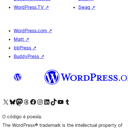
WordPress.TV
↗
Swag
↗
WordPress.com
↗
Matt
↗
bbPress
↗
BuddyPress
↗
Visita la cuenta de X (anteriormente Twitter)
Visita a nosa conta de Bluesky
Visita a nosa conta de Mastodon
Visita a nosa conta de Threads
Visita a nosa páxina de Facebook
Visita a nosa conta de Instagram
Visita a nosa conta de LinkedIn
Visita a nosa conta de TikTok
Visita a nosa canle de YouTube
Visita a nosa conta de Tumblr
O código é poesía.
The WordPress® trademark is the intellectual property of