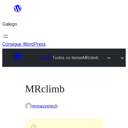
Saltar
ao
Galego
contido
Consigue WordPress
Temas
Todos os temas
MRclimb
MRclimb
mrmauvetech