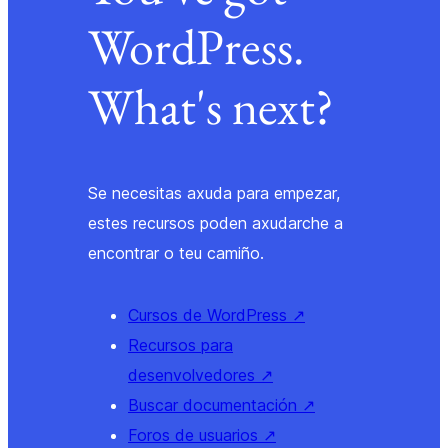
WordPress.
What's next?
Se necesitas axuda para empezar,
estes recursos poden axudarche a
encontrar o teu camiño.
Cursos de WordPress
↗
Recursos para
desenvolvedores
↗
Buscar documentación
↗
Foros de usuarios
↗