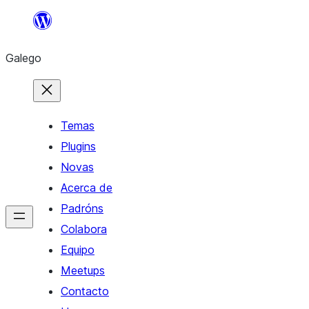
Saltar
ao
Galego
contido
Temas
Plugins
Novas
Acerca de
Padróns
Colabora
Equipo
Meetups
Contacto