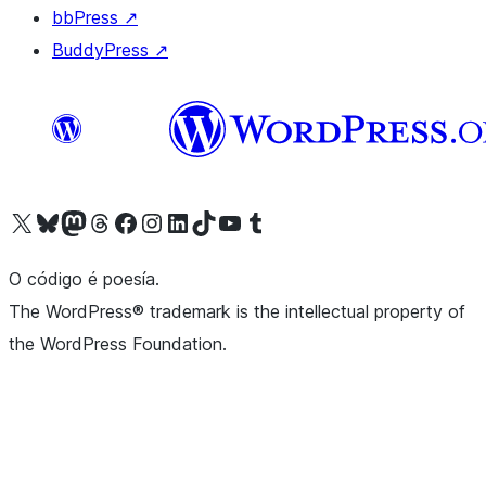
bbPress
↗
BuddyPress
↗
Visita la cuenta de X (anteriormente Twitter)
Visita a nosa conta de Bluesky
Visita a nosa conta de Mastodon
Visita a nosa conta de Threads
Visita a nosa páxina de Facebook
Visita a nosa conta de Instagram
Visita a nosa conta de LinkedIn
Visita a nosa conta de TikTok
Visita a nosa canle de YouTube
Visita a nosa conta de Tumblr
O código é poesía.
The WordPress® trademark is the intellectual property of
the WordPress Foundation.