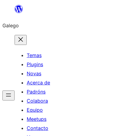
Saltar
ao
Galego
contido
Temas
Plugins
Novas
Acerca de
Padróns
Colabora
Equipo
Meetups
Contacto