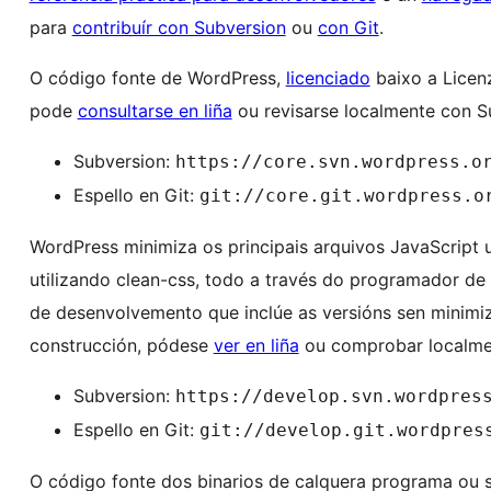
para
contribuír con Subversion
ou
con Git
.
O código fonte de WordPress,
licenciado
baixo a Licenz
pode
consultarse en liña
ou revisarse localmente con S
Subversion:
https://core.svn.wordpress.o
Espello en Git:
git://core.git.wordpress.o
WordPress minimiza os principais arquivos JavaScript u
utilizando clean-css, todo a través do programador de
de desenvolvemento que inclúe as versións sen minimiz
construcción, pódese
ver en liña
ou comprobar localmen
Subversion:
https://develop.svn.wordpres
Espello en Git:
git://develop.git.wordpres
O código fonte dos binarios de calquera programa ou s