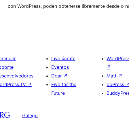
con WordPress, poden obtenerse libremente desde o 
prender
Involúcrate
WordPres
oporte
Eventos
↗
esenvolvedores
Doar
↗
Matt
↗
ordPress.TV
↗
Five for the
bbPress
Future
BuddyPre
Galego