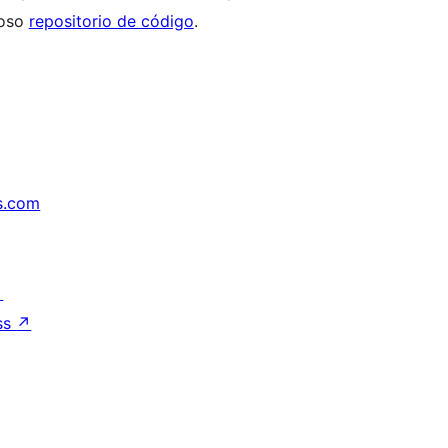
noso
repositorio de código
.
s.com
↗
ss
↗