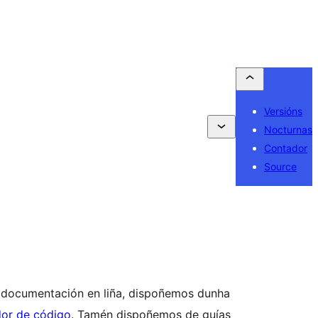
Versións
Nocturnas
Contador
Source
 documentación en liña, dispoñemos dunha
or de código
. Tamén dispoñemos de guías