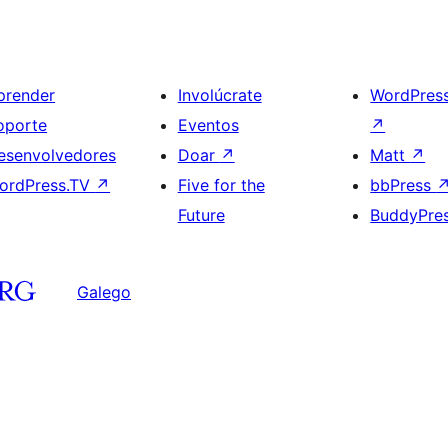
prender
Involúcrate
WordPres
oporte
Eventos
↗
esenvolvedores
Doar
↗
Matt
↗
ordPress.TV
↗
Five for the
bbPress
Future
BuddyPre
Galego