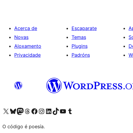
Acerca de
Escaparate
A
Novas
Temas
S
Aloxamento
Plugins
D
Privacidade
Padróns
W
Visita la cuenta de X (anteriormente Twitter)
Visita a nosa conta de Bluesky
Visita a nosa conta de Mastodon
Visita a nosa conta de Threads
Visita a nosa páxina de Facebook
Visita a nosa conta de Instagram
Visita a nosa conta de LinkedIn
Visita a nosa conta de TikTok
Visita a nosa canle de YouTube
Visita a nosa conta de Tumblr
O código é poesía.