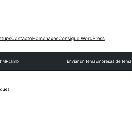
etups
Contacto
Homenaxes
Consigue WordPress
ch
MRclimb
Enviar un tema
Empresas de temas
oques