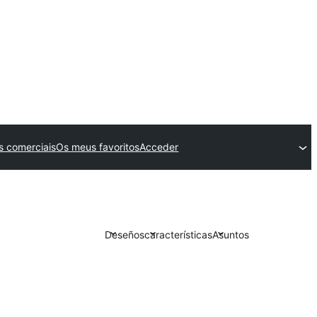
 comerciais
Os meus favoritos
Acceder
Deseños
características
Asuntos