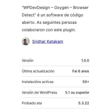
“WPDevDesign – Oxygen – Browser
Detect” é un software de código
aberto. As seguintes persoas
colaboraron con este plugin.
Colaboradores
Sridhar Katakam
Meta
Versión
1.0.0
Última actualización
Fai
6 anos
Instalacións activas
50+
Versión de WordPress
5.1 ou superior
Probado ata
5.3.22