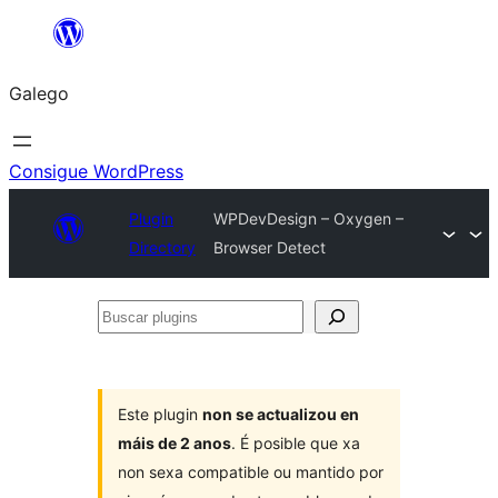
Saltar
ao
Galego
contido
Consigue WordPress
Plugin
WPDevDesign – Oxygen –
Directory
Browser Detect
Buscar
plugins
Este plugin
non se actualizou en
máis de 2 anos
. É posible que xa
non sexa compatible ou mantido por