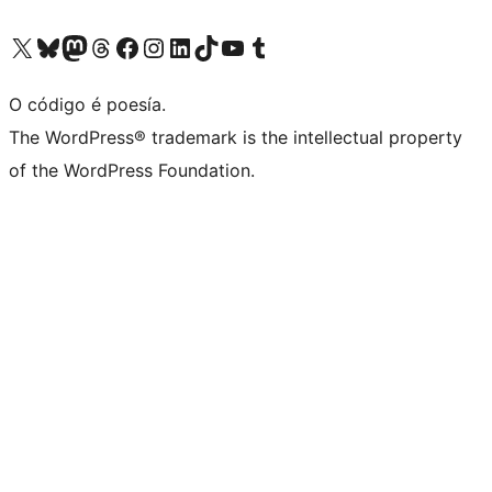
Visita la cuenta de X (anteriormente Twitter)
Visita a nosa conta de Bluesky
Visita a nosa conta de Mastodon
Visita a nosa conta de Threads
Visita a nosa páxina de Facebook
Visita a nosa conta de Instagram
Visita a nosa conta de LinkedIn
Visita a nosa conta de TikTok
Visita a nosa canle de YouTube
Visita a nosa conta de Tumblr
O código é poesía.
The WordPress® trademark is the intellectual property
of the WordPress Foundation.