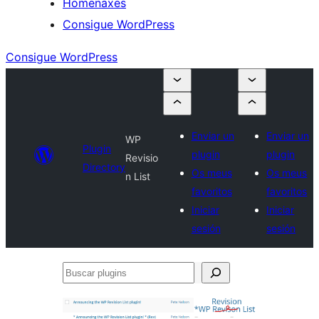
Homenaxes
Consigue WordPress
Consigue WordPress
Enviar un
Enviar un
WP
Plugin
plugin
plugin
Revisio
Directory
Os meus
Os meus
n List
favoritos
favoritos
Iniciar
Iniciar
sesión
sesión
Buscar
plugins