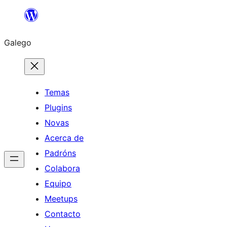
Saltar
ao
Galego
contido
Temas
Plugins
Novas
Acerca de
Padróns
Colabora
Equipo
Meetups
Contacto