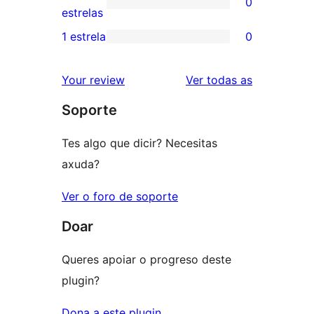
0
estrelas
de
0
estrelas
3
valoracións
1 estrela
0
0
estrelas
de
valoracións
2
valoracións
Your review
Ver todas as
de
estrelas
Soporte
1
estrelas
Tes algo que dicir? Necesitas
axuda?
Ver o foro de soporte
Doar
Queres apoiar o progreso deste
plugin?
Dona a este plugin