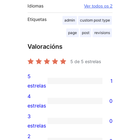
Idiomas
Ver todos os 2
Etiquetas
admin
custom post type
page
post
revisions
Valoracións
5
de 5 estrelas
5
1
1
estrelas
valoración
4
0
de
0
estrelas
5
valoracións
3
0
estrelas
de
0
estrelas
4
valoracións
2