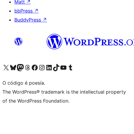
Matt
↗
bbPress
↗
BuddyPress
↗
Visita la cuenta de X (anteriormente Twitter)
Visita a nosa conta de Bluesky
Visita a nosa conta de Mastodon
Visita a nosa conta de Threads
Visita a nosa páxina de Facebook
Visita a nosa conta de Instagram
Visita a nosa conta de LinkedIn
Visita a nosa conta de TikTok
Visita a nosa canle de YouTube
Visita a nosa conta de Tumblr
O código é poesía.
The WordPress® trademark is the intellectual property
of the WordPress Foundation.