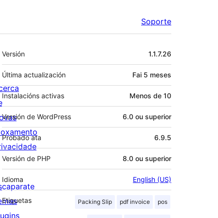
Soporte
Meta
Versión
1.1.7.26
Última actualización
Fai
5 meses
cerca
Instalacións activas
Menos de 10
e
ovas
Versión de WordPress
6.0 ou superior
loxamento
Probado ata
6.9.5
rivacidade
Versión de PHP
8.0 ou superior
Idioma
English (US)
scaparate
emas
Etiquetas
Packing Slip
pdf invoice
pos
lugins