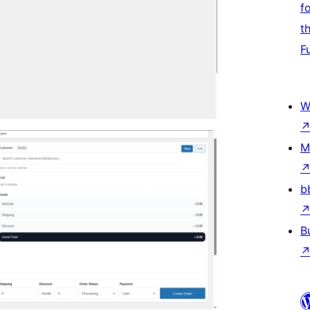
f
t
F
W
M
b
B