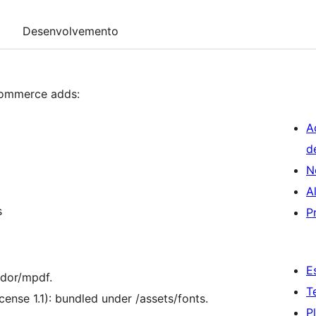
Desenvolvemento
Commerce adds:
A
d
N
A
s
P
E
ndor/mpdf.
T
ense 1.1): bundled under /assets/fonts.
P