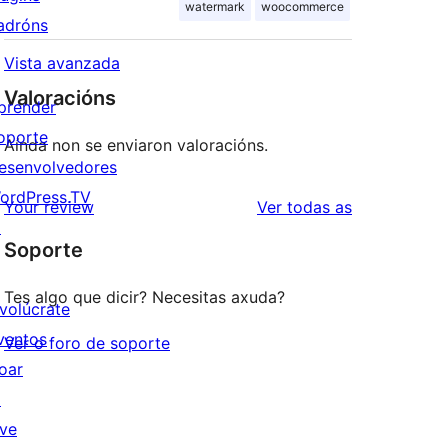
watermark
woocommerce
adróns
Vista avanzada
Valoracións
prender
oporte
Aínda non se enviaron valoracións.
esenvolvedores
ordPress.TV
valoracións
Your review
Ver todas as
↗
Soporte
Tes algo que dicir? Necesitas axuda?
nvolúcrate
ventos
Ver o foro de soporte
oar
↗
ive