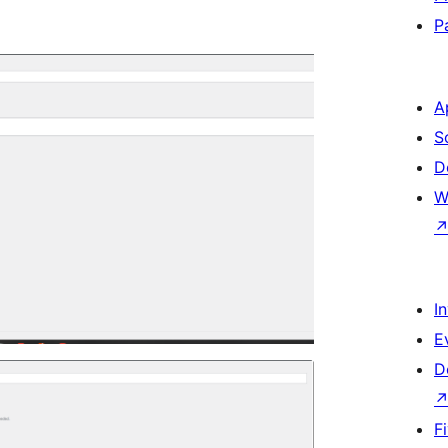
P
A
S
D
W
I
E
D
F