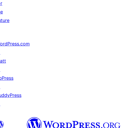
or
he
uture
ordPress.com
↗
att
↗
bPress
↗
uddyPress
↗