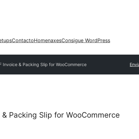
etups
Contacto
Homenaxes
Consigue WordPress
 Invoice & Packing Slip for WooCommerce
Envi
e & Packing Slip for WooCommerce