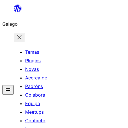
Saltar
ao
Galego
contido
Temas
Plugins
Novas
Acerca de
Padróns
Colabora
Equipo
Meetups
Contacto