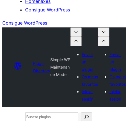
Homenaxes
Consigue WordPress
Consigue WordPress
Enviar
Enviar
Simple WP
un
un
Plugin
Maintenan
plugin
plugin
Directory
ce Mode
Os meus
Os meus
favoritos
favoritos
Iniciar
Iniciar
sesión
sesión
Buscar
plugins