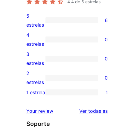
4.4
de 5 estrelas
5
6
6
estrelas
valoracións
4
0
de
0
estrelas
5
valoracións
3
0
estrelas
de
0
estrelas
4
valoracións
2
0
estrelas
de
0
estrelas
3
valoracións
1 estrela
1
1
estrelas
de
valoración
2
valoracións
Your review
Ver todas as
de
estrelas
Soporte
1
estrelas