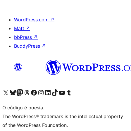
WordPress.com
↗
Matt
↗
bbPress
↗
BuddyPress
↗
Visita la cuenta de X (anteriormente Twitter)
Visita a nosa conta de Bluesky
Visita a nosa conta de Mastodon
Visita a nosa conta de Threads
Visita a nosa páxina de Facebook
Visita a nosa conta de Instagram
Visita a nosa conta de LinkedIn
Visita a nosa conta de TikTok
Visita a nosa canle de YouTube
Visita a nosa conta de Tumblr
O código é poesía.
The WordPress® trademark is the intellectual property
of the WordPress Foundation.