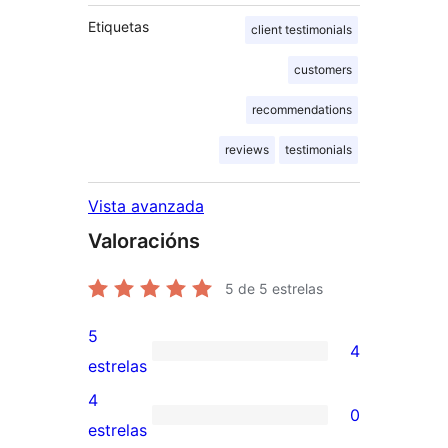
Etiquetas
client testimonials
customers
recommendations
reviews
testimonials
Vista avanzada
Valoracións
5
de 5 estrelas
5
4
4
estrelas
valoracións
4
0
de
0
estrelas