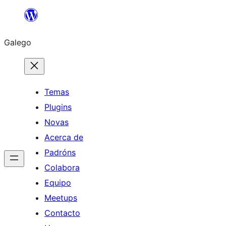
Saltar
ao
Galego
contido
Temas
Plugins
Novas
Acerca de
Padróns
Colabora
Equipo
Meetups
Contacto