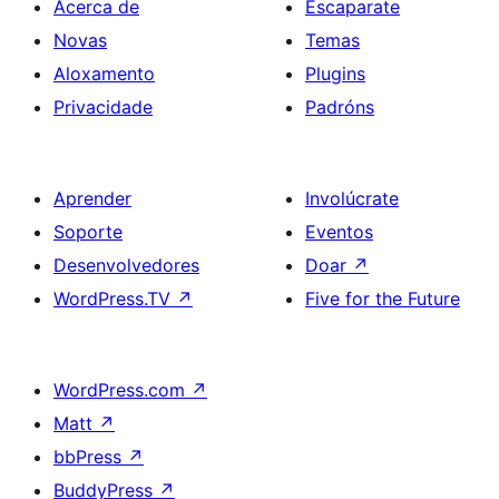
Acerca de
Escaparate
Novas
Temas
Aloxamento
Plugins
Privacidade
Padróns
Aprender
Involúcrate
Soporte
Eventos
Desenvolvedores
Doar
↗
WordPress.TV
↗
Five for the Future
WordPress.com
↗
Matt
↗
bbPress
↗
BuddyPress
↗