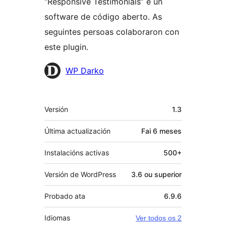
“Responsive Testimonials” é un
software de código aberto. As
seguintes persoas colaboraron con
este plugin.
Colaboradores
WP Darko
Meta
Versión
1.3
Última actualización
Fai
6 meses
Instalacións activas
500+
Versión de WordPress
3.6 ou superior
Probado ata
6.9.6
Idiomas
Ver todos os 2