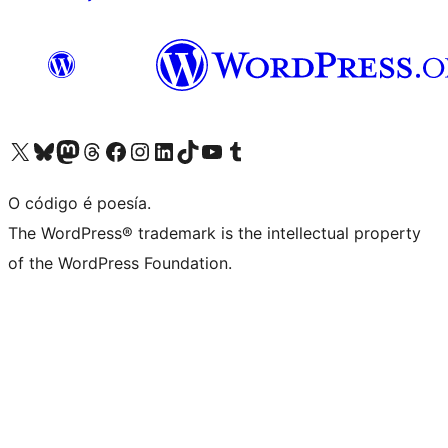
Visita la cuenta de X (anteriormente Twitter)
Visita a nosa conta de Bluesky
Visita a nosa conta de Mastodon
Visita a nosa conta de Threads
Visita a nosa páxina de Facebook
Visita a nosa conta de Instagram
Visita a nosa conta de LinkedIn
Visita a nosa conta de TikTok
Visita a nosa canle de YouTube
Visita a nosa conta de Tumblr
O código é poesía.
The WordPress® trademark is the intellectual property
of the WordPress Foundation.