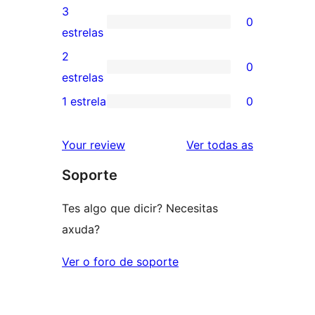
5
valoracións
3
0
estrelas
de
0
estrelas
4
valoracións
2
0
estrelas
de
0
estrelas
3
valoracións
1 estrela
0
0
estrelas
de
valoracións
2
valoracións
Your review
Ver todas as
de
estrelas
Soporte
1
estrelas
Tes algo que dicir? Necesitas
axuda?
Ver o foro de soporte