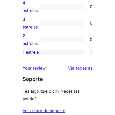
valoración
4
0
de
0
estrelas
5
valoracións
3
0
estrelas
de
0
estrelas
4
valoracións
2
0
estrelas
de
0
estrelas
3
valoracións
1 estrela
1
1
estrelas
de
valoración
2
valoracións
Your review
Ver todas as
de
estrelas
Soporte
1
estrelas
Tes algo que dicir? Necesitas
axuda?
Ver o foro de soporte