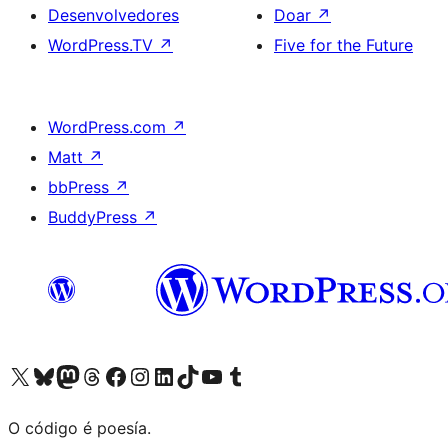
Desenvolvedores
Doar
↗
WordPress.TV
↗
Five for the Future
WordPress.com
↗
Matt
↗
bbPress
↗
BuddyPress
↗
Visita la cuenta de X (anteriormente Twitter)
Visita a nosa conta de Bluesky
Visita a nosa conta de Mastodon
Visita a nosa conta de Threads
Visita a nosa páxina de Facebook
Visita a nosa conta de Instagram
Visita a nosa conta de LinkedIn
Visita a nosa conta de TikTok
Visita a nosa canle de YouTube
Visita a nosa conta de Tumblr
O código é poesía.