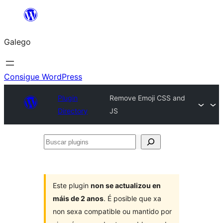
Saltar
ao
Galego
contido
Consigue WordPress
Plugin
Remove Emoji CSS and
Directory
JS
Buscar
plugins
Este plugin
non se actualizou en
máis de 2 anos
. É posible que xa
non sexa compatible ou mantido por