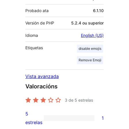
Probado ata
6.1.10
Versión de PHP
5.2.4 ou superior
Idioma
English (US)
Etiquetas
disable emojis
Remove Emoji
Vista avanzada
Valoracións
3
de 5 estrelas
5
1
1
estrelas