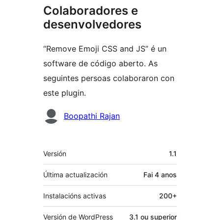
Colaboradores e
desenvolvedores
“Remove Emoji CSS and JS” é un
software de código aberto. As
seguintes persoas colaboraron con
este plugin.
Colaboradores
Boopathi Rajan
Meta
Versión
1.1
Última actualización
Fai
4 anos
Instalacións activas
200+
Versión de WordPress
3.1 ou superior