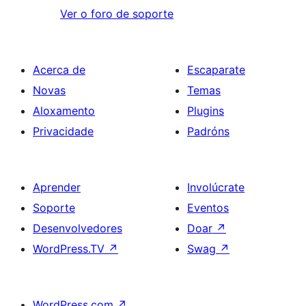
Ver o foro de soporte
Acerca de
Escaparate
Novas
Temas
Aloxamento
Plugins
Privacidade
Padróns
Aprender
Involúcrate
Soporte
Eventos
Desenvolvedores
Doar
↗
WordPress.TV
↗
Swag
↗
WordPress.com
↗