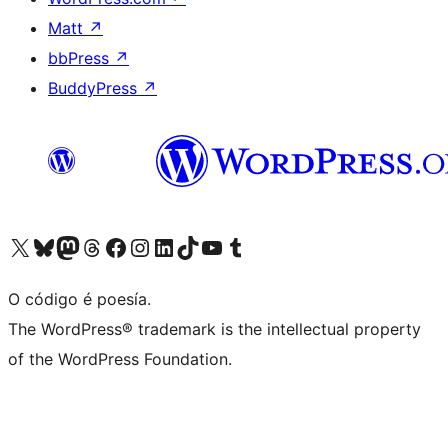
Matt
↗
bbPress
↗
BuddyPress
↗
Visita la cuenta de X (anteriormente Twitter)
Visita a nosa conta de Bluesky
Visita a nosa conta de Mastodon
Visita a nosa conta de Threads
Visita a nosa páxina de Facebook
Visita a nosa conta de Instagram
Visita a nosa conta de LinkedIn
Visita a nosa conta de TikTok
Visita a nosa canle de YouTube
Visita a nosa conta de Tumblr
O código é poesía.
The WordPress® trademark is the intellectual property
of the WordPress Foundation.