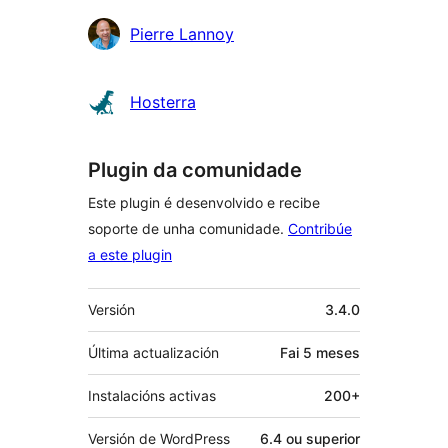
Colaboradores
Pierre Lannoy
Hosterra
Plugin da comunidade
Este plugin é desenvolvido e recibe
soporte de unha comunidade.
Contribúe
a este plugin
Meta
Versión
3.4.0
Última actualización
Fai
5 meses
Instalacións activas
200+
Versión de WordPress
6.4 ou superior