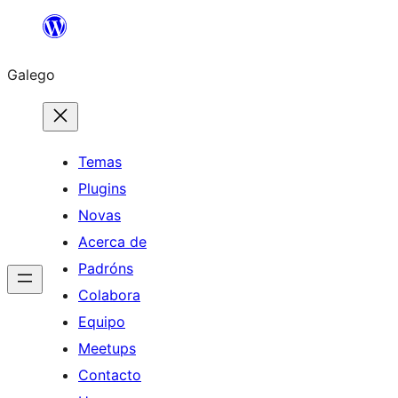
Saltar
ao
Galego
contido
Temas
Plugins
Novas
Acerca de
Padróns
Colabora
Equipo
Meetups
Contacto