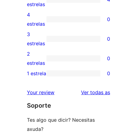
4
estrelas
valoracións
4
0
de
0
estrelas
5
valoracións
3
0
estrelas
de
0
estrelas
4
valoracións
2
0
estrelas
de
0
estrelas
3
valoracións
1 estrela
0
0
estrelas
de
valoracións
2
valoracións
Your review
Ver todas as
de
estrelas
Soporte
1
estrelas
Tes algo que dicir? Necesitas
axuda?