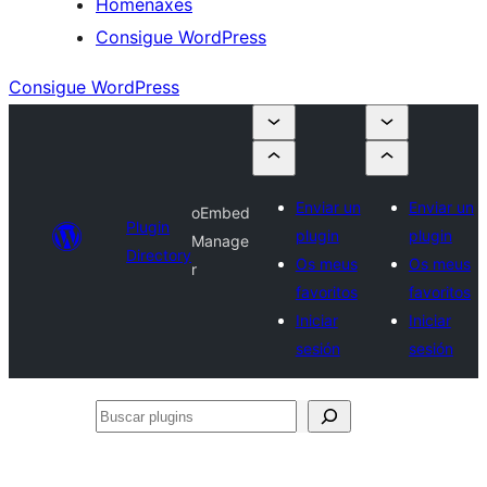
Homenaxes
Consigue WordPress
Consigue WordPress
Enviar un
Enviar un
oEmbed
Plugin
plugin
plugin
Manage
Directory
Os meus
Os meus
r
favoritos
favoritos
Iniciar
Iniciar
sesión
sesión
Buscar
plugins