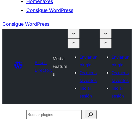
Homenaxes
Consigue WordPress
Consigue WordPress
Enviar un
Enviar un
Media
Plugin
plugin
plugin
Feature
Directory
Os meus
Os meus
s
favoritos
favoritos
Iniciar
Iniciar
sesión
sesión
Buscar
plugins