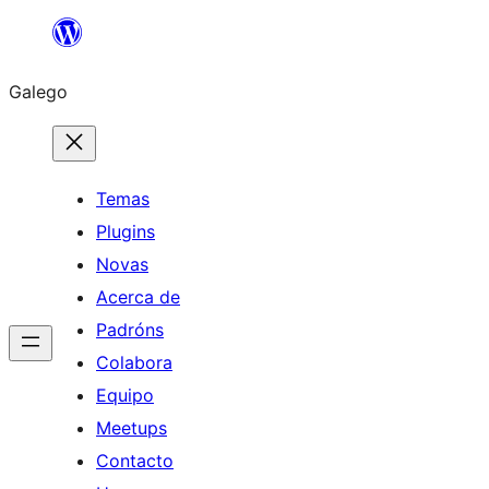
Saltar
ao
Galego
contido
Temas
Plugins
Novas
Acerca de
Padróns
Colabora
Equipo
Meetups
Contacto