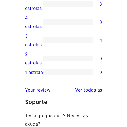
3
3
estrelas
valoracións
4
0
de
0
estrelas
5
valoracións
3
1
estrelas
de
1
estrelas
4
valoración
2
0
estrelas
de
0
estrelas
3
valoracións
1 estrela
0
0
estrelas
de
valoracións
2
valoracións
Your review
Ver todas as
de
estrelas
Soporte
1
estrelas
Tes algo que dicir? Necesitas
axuda?