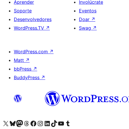
Aprender
Involúcrate
Soporte
Eventos
Desenvolvedores
Doar
↗
WordPress.TV
↗
Swag
↗
WordPress.com
↗
Matt
↗
bbPress
↗
BuddyPress
↗
Visita la cuenta de X (anteriormente Twitter)
Visita a nosa conta de Bluesky
Visita a nosa conta de Mastodon
Visita a nosa conta de Threads
Visita a nosa páxina de Facebook
Visita a nosa conta de Instagram
Visita a nosa conta de LinkedIn
Visita a nosa conta de TikTok
Visita a nosa canle de YouTube
Visita a nosa conta de Tumblr