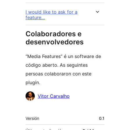
I would like to ask for a
feature…
Colaboradores e
desenvolvedores
“Media Features” é un software de
código aberto. As seguintes
persoas colaboraron con este
plugin.
Colaboradores
Vitor Carvalho
Meta
Versión
0.1