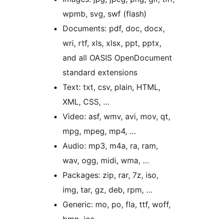
wpmb, svg, swf (flash)
Documents: pdf, doc, docx,
wri, rtf, xls, xlsx, ppt, pptx,
and all OASIS OpenDocument
standard extensions
Text: txt, csv, plain, HTML,
XML, CSS, …
Video: asf, wmv, avi, mov, qt,
mpg, mpeg, mp4, …
Audio: mp3, m4a, ra, ram,
wav, ogg, midi, wma, …
Packages: zip, rar, 7z, iso,
img, tar, gz, deb, rpm, …
Generic: mo, po, fla, ttf, woff,