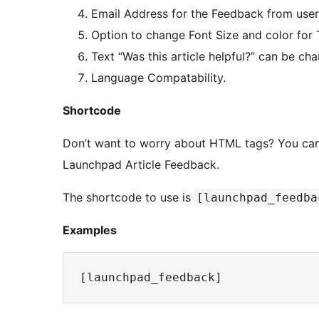
Email Address for the Feedback from use
Option to change Font Size and color f
Text “Was this article helpful?” can be ch
Language Compatability.
Shortcode
Don’t want to worry about HTML tags? You can use a shortcode in your posts, pages to dispaly
Launchpad Article Feedback.
The shortcode to use is
[launchpad_feedba
Examples