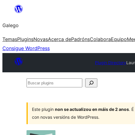
Saltar
ao
Galego
contido
Temas
Plugins
Novas
Acerca de
Padróns
Colabora
Equipo
Me
Consigue WordPress
Plugin Directory
Lau
Buscar
plugins
Este plugin
non se actualizou en máis de 2 anos
. 
con novas versións de WordPress.