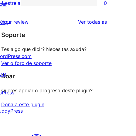
3
valoracións
1 estrela
0
oar
0
estrelas
de
↗
valoracións
2
valoracións
Your review
Ver todas as
wag
de
estrelas
↗
Soporte
1
estrelas
Tes algo que dicir? Necesitas axuda?
ordPress.com
Ver o foro de soporte
↗
att
Doar
↗
Queres apoiar o progreso deste plugin?
bPress
↗
Dona a este plugin
uddyPress
↗