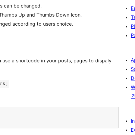
rs can be changed.
E
or Thumbs Up and Thumbs Down Icon.
T
anged according to users choice.
P
P
A
S
D
.
ck]
W
I
E