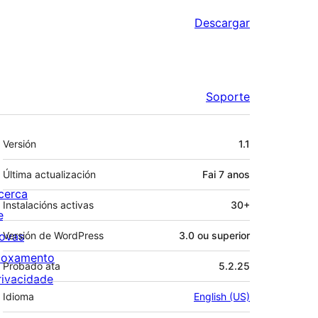
Descargar
Soporte
Meta
Versión
1.1
Última actualización
Fai
7 anos
cerca
Instalacións activas
30+
e
ovas
Versión de WordPress
3.0 ou superior
loxamento
Probado ata
5.2.25
rivacidade
Idioma
English (US)