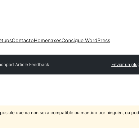
etups
Contacto
Homenaxes
Consigue WordPress
nchpad Article Feedback
Enviar un plu
É posible que xa non sexa compatible ou mantido por ninguén, ou po