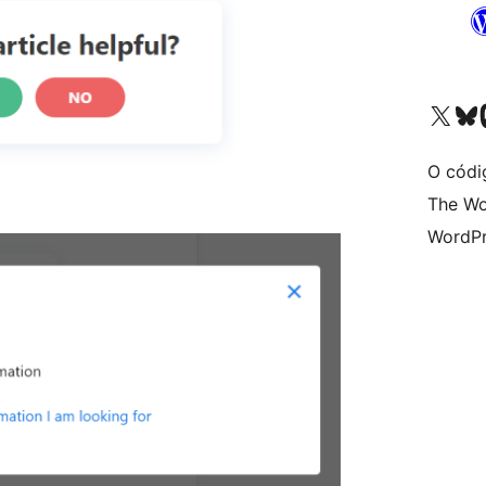
Visita la cuenta de X (ante
Visita a n
V
O códi
The Wo
WordPr