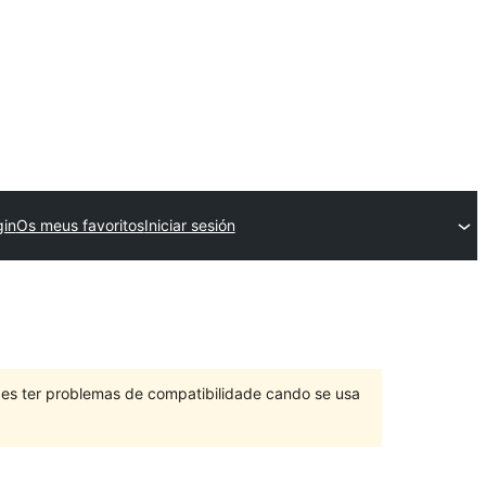
gin
Os meus favoritos
Iniciar sesión
des ter problemas de compatibilidade cando se usa