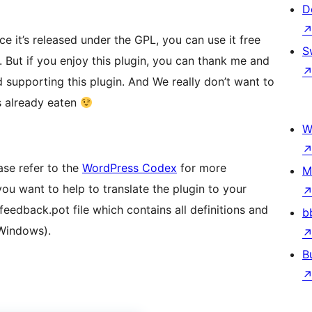
D
ce it’s released under the GPL, you can use it free
S
 But if you enjoy this plugin, you can thank me and
nd supporting this plugin. And We really don’t want to
s already eaten
W
ase refer to the
WordPress Codex
for more
M
 you want to help to translate the plugin to your
feedback.pot file which contains all definitions and
b
Windows).
B