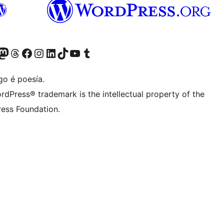
riormente Twitter)
osa conta de Bluesky
isita a nosa conta de Mastodon
Visita a nosa conta de Threads
Visita a nosa páxina de Facebook
Visita a nosa conta de Instagram
Visita a nosa conta de LinkedIn
Visita a nosa conta de TikTok
Visita a nosa canle de YouTube
Visita a nosa conta de Tumblr
go é poesía.
rdPress® trademark is the intellectual property of the
ess Foundation.