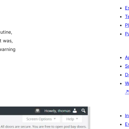
E
T
P
utine,
P
t was,
 warning
A
S
D
W
I
E