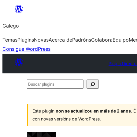
Saltar
ao
Galego
contido
Temas
Plugins
Novas
Acerca de
Padróns
Colabora
Equipo
Me
Consigue WordPress
Plugin Directo
Buscar
plugins
Este plugin
non se actualizou en máis de 2 anos
. 
con novas versións de WordPress.