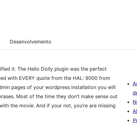
Desenvolvemento
ified it. The Hello Dolly plugin was the perfect
placed with EVERY quote from the HAL: 9000 from
A
min pages of your wordpress installation you will
d
ases. Most of the time they don’t make sense out
N
ar with the movie. And if your not, you’re are missing
A
P