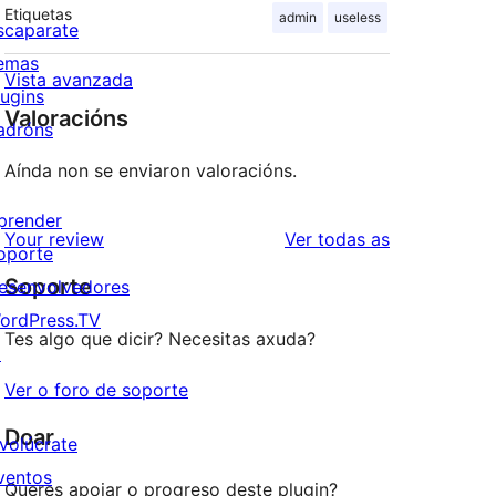
Etiquetas
admin
useless
scaparate
emas
Vista avanzada
lugins
Valoracións
adróns
Aínda non se enviaron valoracións.
prender
valoracións
Your review
Ver todas as
oporte
Soporte
esenvolvedores
ordPress.TV
Tes algo que dicir? Necesitas axuda?
↗
Ver o foro de soporte
Doar
nvolúcrate
ventos
Queres apoiar o progreso deste plugin?