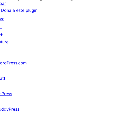
oar
Dona a este plugin
↗
ive
or
he
uture
ordPress.com
↗
att
↗
bPress
↗
uddyPress