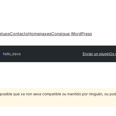
etups
Contacto
Homenaxes
Consigue WordPress
ry
hello_dave
Enviar un plugin
Os 
É posible que xa non sexa compatible ou mantido por ninguén, ou po