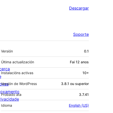
Descargar
Soporte
Meta
Versión
0.1
Última actualización
Fai
12 anos
cerca
Instalacións activas
10+
e
ovas
Versión de WordPress
3.8.1 ou superior
loxamento
Probado ata
3.7.41
rivacidade
Idioma
English (US)