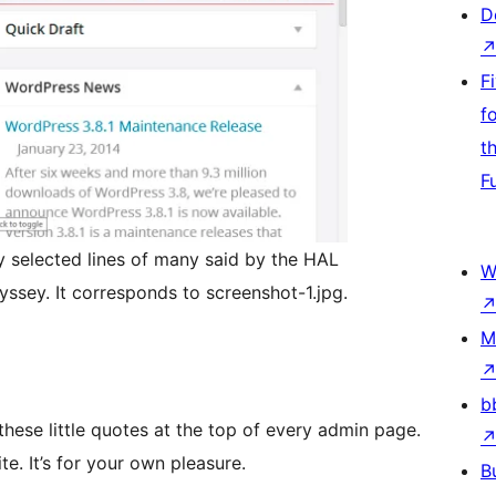
D
F
f
t
F
y selected lines of many said by the HAL
W
ssey. It corresponds to screenshot-1.jpg.
M
b
 these little quotes at the top of every admin page.
te. It’s for your own pleasure.
B