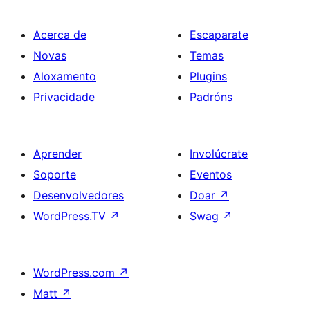
Acerca de
Escaparate
Novas
Temas
Aloxamento
Plugins
Privacidade
Padróns
Aprender
Involúcrate
Soporte
Eventos
Desenvolvedores
Doar
↗
WordPress.TV
↗
Swag
↗
WordPress.com
↗
Matt
↗