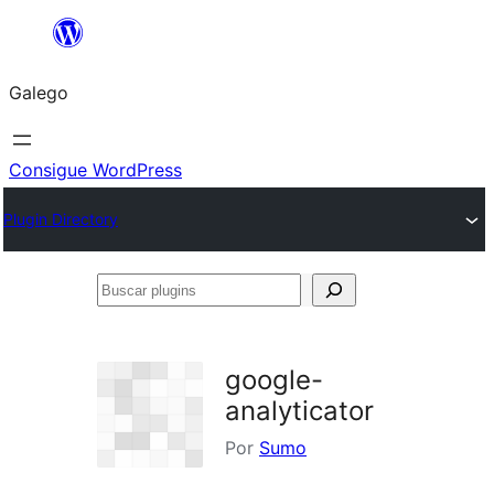
Saltar
ao
Galego
contido
Consigue WordPress
Plugin Directory
Buscar
plugins
google-
analyticator
Por
Sumo