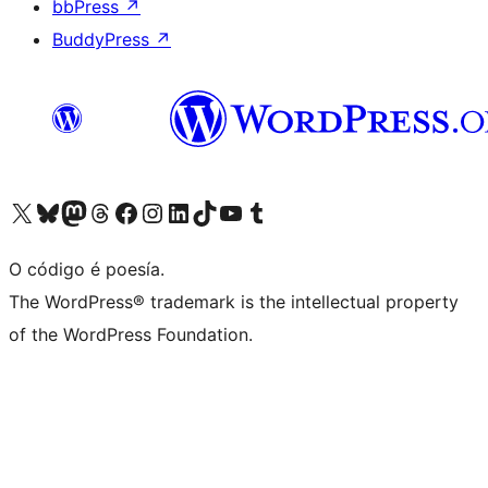
bbPress
↗
BuddyPress
↗
Visita la cuenta de X (anteriormente Twitter)
Visita a nosa conta de Bluesky
Visita a nosa conta de Mastodon
Visita a nosa conta de Threads
Visita a nosa páxina de Facebook
Visita a nosa conta de Instagram
Visita a nosa conta de LinkedIn
Visita a nosa conta de TikTok
Visita a nosa canle de YouTube
Visita a nosa conta de Tumblr
O código é poesía.
The WordPress® trademark is the intellectual property
of the WordPress Foundation.