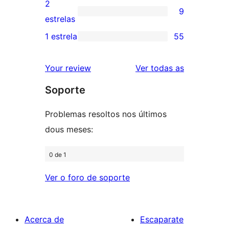
valoracións
2
9
estrelas
de
9
estrelas
3
valoracións
1 estrela
55
55
estrelas
de
valoracións
2
valoracións
Your review
Ver todas as
de
estrelas
Soporte
1
estrelas
Problemas resoltos nos últimos
dous meses:
0 de 1
Ver o foro de soporte
Acerca de
Escaparate