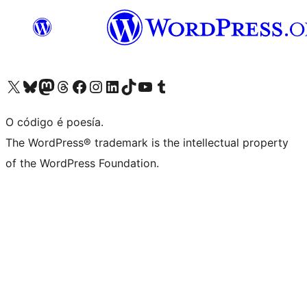
Visita la cuenta de X (anteriormente Twitter)
Visita a nosa conta de Bluesky
Visita a nosa conta de Mastodon
Visita a nosa conta de Threads
Visita a nosa páxina de Facebook
Visita a nosa conta de Instagram
Visita a nosa conta de LinkedIn
Visita a nosa conta de TikTok
Visita a nosa canle de YouTube
Visita a nosa conta de Tumblr
O código é poesía.
The WordPress® trademark is the intellectual property
of the WordPress Foundation.