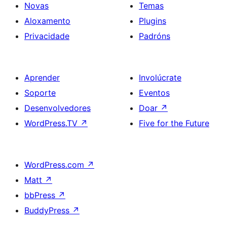
Novas
Temas
Aloxamento
Plugins
Privacidade
Padróns
Aprender
Involúcrate
Soporte
Eventos
Desenvolvedores
Doar
↗
WordPress.TV
↗
Five for the Future
WordPress.com
↗
Matt
↗
bbPress
↗
BuddyPress
↗