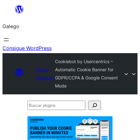
Saltar
ao
Galego
contido
Consigue WordPress
Cookiebot by Usercentrics –
Plugin
Automatic Cookie Banner for
Directory
GDPR/CCPA & Google Consent
Mode
Buscar
plugins