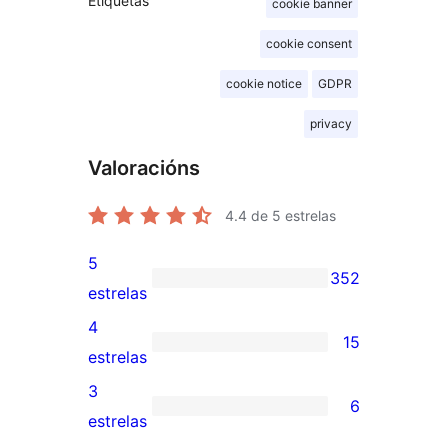
Etiquetas
cookie banner
cookie consent
cookie notice
GDPR
privacy
Valoracións
4.4
de 5 estrelas
5
352
352
estrelas
valoracións
4
15
de
15
estrelas
5
valoracións
3
6
estrelas
de
6
estrelas
4