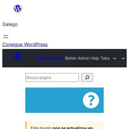
Saltar
ao
Galego
contido
Consigue WordPress
Plugin Directory
Better Admin Help Tabs
Buscar
plugins
Este plugin
non se actualizou en