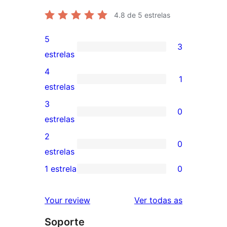
4.8
de 5 estrelas
5
3
3
estrelas
valoracións
4
1
de
1
estrelas
5
valoración
3
0
estrelas
de
0
estrelas
4
valoracións
2
0
estrelas
de
0
estrelas
3
valoracións
1 estrela
0
0
estrelas
de
valoracións
2
valoracións
Your review
Ver todas as
de
estrelas
Soporte
1