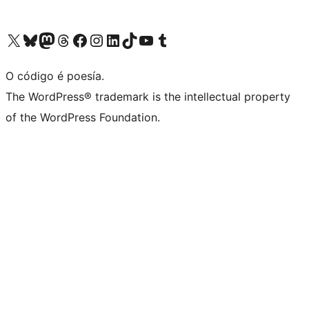
Visita la cuenta de X (anteriormente Twitter)
Visita a nosa conta de Bluesky
Visita a nosa conta de Mastodon
Visita a nosa conta de Threads
Visita a nosa páxina de Facebook
Visita a nosa conta de Instagram
Visita a nosa conta de LinkedIn
Visita a nosa conta de TikTok
Visita a nosa canle de YouTube
Visita a nosa conta de Tumblr
O código é poesía.
The WordPress® trademark is the intellectual property
of the WordPress Foundation.