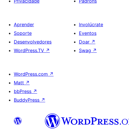
Privacidade
Padróns
Aprender
Involúcrate
Soporte
Eventos
Desenvolvedores
Doar
↗
WordPress.TV
↗
Swag
↗
WordPress.com
↗
Matt
↗
bbPress
↗
BuddyPress
↗