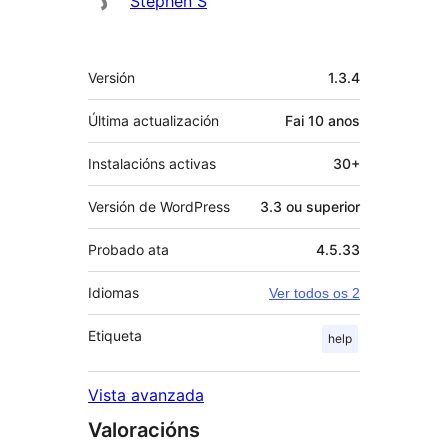
Stephen S
Meta
Versión
1.3.4
Última actualización
Fai
10 anos
Instalacións activas
30+
Versión de WordPress
3.3 ou superior
Probado ata
4.5.33
Idiomas
Ver todos os 2
Etiqueta
help
Vista avanzada
Valoracións