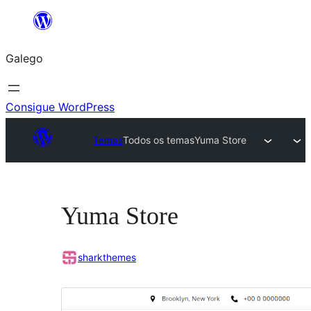
Saltar
ao
Galego
contido
Consigue WordPress
Temas
Todos os temas
Yuma Store
Yuma Store
sharkthemes