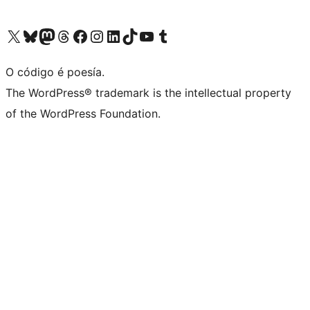
Visita la cuenta de X (anteriormente Twitter)
Visita a nosa conta de Bluesky
Visita a nosa conta de Mastodon
Visita a nosa conta de Threads
Visita a nosa páxina de Facebook
Visita a nosa conta de Instagram
Visita a nosa conta de LinkedIn
Visita a nosa conta de TikTok
Visita a nosa canle de YouTube
Visita a nosa conta de Tumblr
O código é poesía.
The WordPress® trademark is the intellectual property
of the WordPress Foundation.