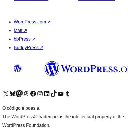
WordPress.com
↗
Matt
↗
bbPress
↗
BuddyPress
↗
Visita la cuenta de X (anteriormente Twitter)
Visita a nosa conta de Bluesky
Visita a nosa conta de Mastodon
Visita a nosa conta de Threads
Visita a nosa páxina de Facebook
Visita a nosa conta de Instagram
Visita a nosa conta de LinkedIn
Visita a nosa conta de TikTok
Visita a nosa canle de YouTube
Visita a nosa conta de Tumblr
O código é poesía.
The WordPress® trademark is the intellectual property of the
WordPress Foundation.