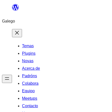
Saltar
ao
Galego
contido
Temas
Plugins
Novas
Acerca de
Padróns
Colabora
Equipo
Meetups
Contacto