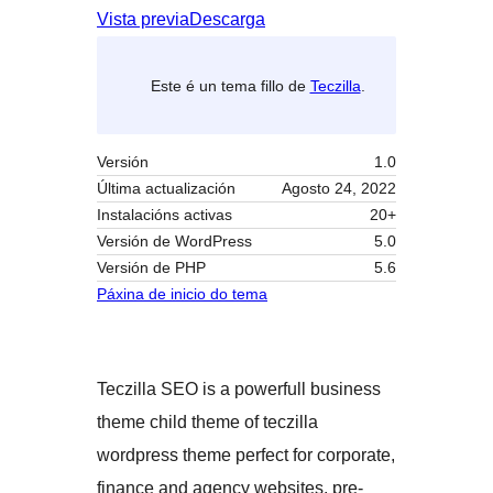
Vista previa
Descarga
Este é un tema fillo de
Teczilla
.
Versión
1.0
Última actualización
Agosto 24, 2022
Instalacións activas
20+
Versión de WordPress
5.0
Versión de PHP
5.6
Páxina de inicio do tema
Teczilla SEO is a powerfull business
theme child theme of teczilla
wordpress theme perfect for corporate,
finance and agency websites. pre-