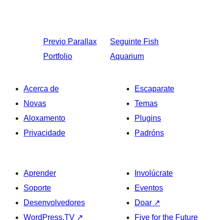
Previo
Parallax
Seguinte
Fish
Portfolio
Aquarium
Acerca de
Escaparate
Novas
Temas
Aloxamento
Plugins
Privacidade
Padróns
Aprender
Involúcrate
Soporte
Eventos
Desenvolvedores
Doar
↗
WordPress.TV
↗
Five for the Future