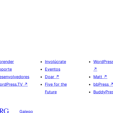
prender
Involúcrate
WordPres
oporte
Eventos
↗
esenvolvedores
Doar
↗
Matt
↗
ordPress.TV
↗
Five for the
bbPress
Future
BuddyPre
Galego