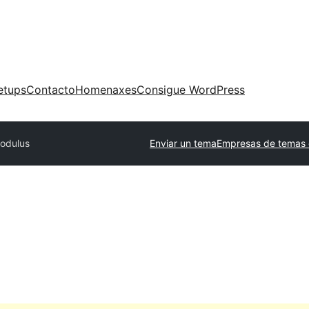
etups
Contacto
Homenaxes
Consigue WordPress
odulus
Enviar un tema
Empresas de temas 