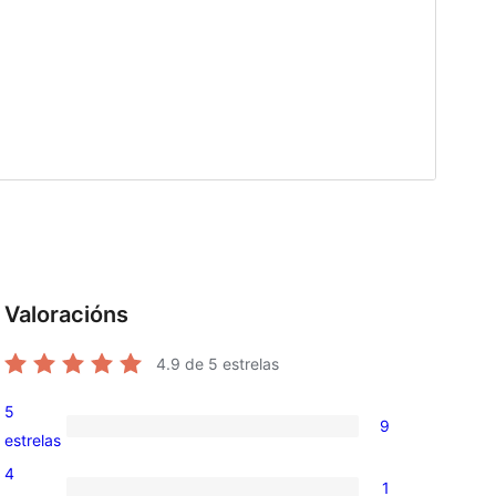
Valoracións
4.9
de 5 estrelas
5
9
9
estrelas
valoracións
4
1
de