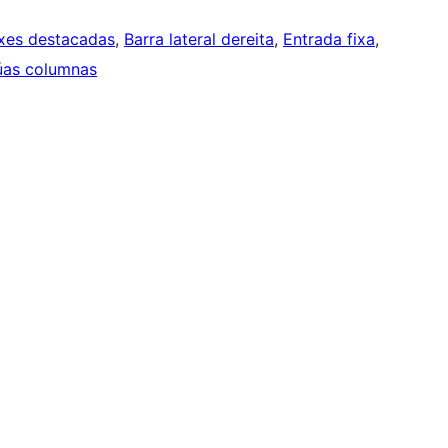
xes destacadas
, 
Barra lateral dereita
, 
Entrada fixa
, 
as columnas