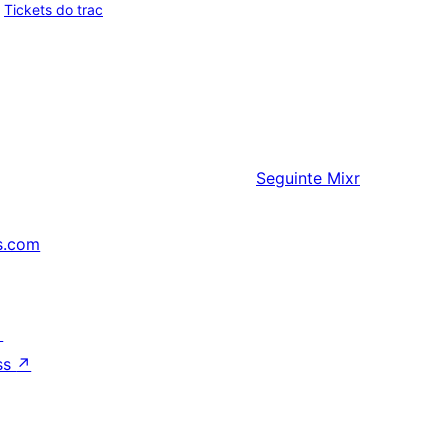
Tickets do trac
Seguinte
Mixr
s.com
↗
ss
↗