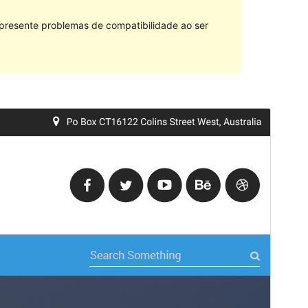
 presente problemas de compatibilidade ao ser
Vista previa
Descarga
Versión
1.4.1
Última actualización
Setembro 1, 2020
Instalacións activas
200+
Versión de WordPress
5.0
Versión de PHP
7.0
Páxina de inicio do tema