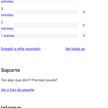
1
estrelas
5
valoración
3
0
estrelas
de
0
estrelas
4
valoracións
2
0
estrelas
de
0
estrelas
3
valoracións
1 estrela
0
0
estrelas
de
valoracións
2
valoracións
Engadir a miña recensión
Ver todas as
de
estrelas
1
estrelas
Soporte
Tes algo que dicir? Precisas axuda?
Ver o foro de soporte
Informar