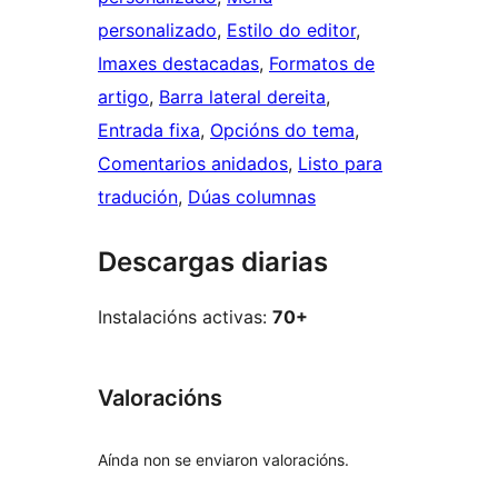
personalizado
, 
Estilo do editor
, 
Imaxes destacadas
, 
Formatos de
artigo
, 
Barra lateral dereita
, 
Entrada fixa
, 
Opcións do tema
, 
Comentarios anidados
, 
Listo para
tradución
, 
Dúas columnas
Descargas diarias
Instalacións activas:
70+
Valoracións
Aínda non se enviaron valoracións.