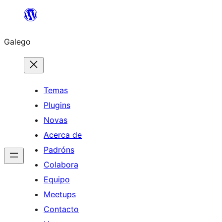
Saltar
ao
Galego
contido
Temas
Plugins
Novas
Acerca de
Padróns
Colabora
Equipo
Meetups
Contacto