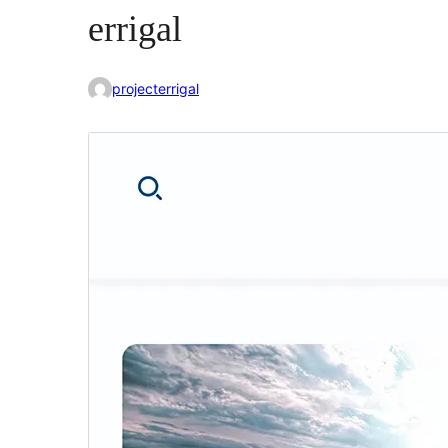
errigal
projecterrigal