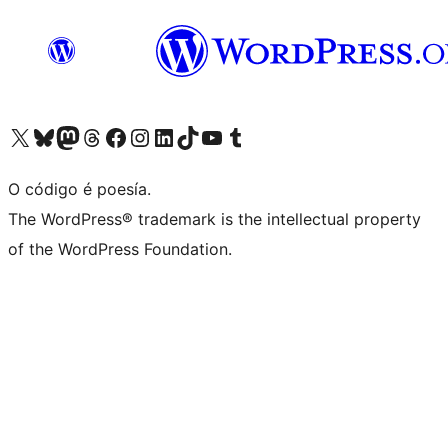
Visita la cuenta de X (anteriormente Twitter)
Visita a nosa conta de Bluesky
Visita a nosa conta de Mastodon
Visita a nosa conta de Threads
Visita a nosa páxina de Facebook
Visita a nosa conta de Instagram
Visita a nosa conta de LinkedIn
Visita a nosa conta de TikTok
Visita a nosa canle de YouTube
Visita a nosa conta de Tumblr
O código é poesía.
The WordPress® trademark is the intellectual property
of the WordPress Foundation.