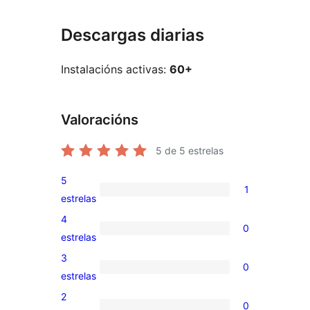
Descargas diarias
Instalacións activas:
60+
Valoracións
5
de 5 estrelas
5
1
1
estrelas
valoración
4
0
de
0
estrelas
5
valoracións
3
0
estrelas
de
0
estrelas
4
valoracións
2
0
estrelas