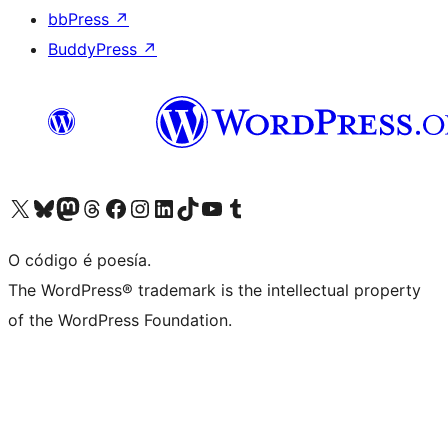
bbPress
↗
BuddyPress
↗
Visita la cuenta de X (anteriormente Twitter)
Visita a nosa conta de Bluesky
Visita a nosa conta de Mastodon
Visita a nosa conta de Threads
Visita a nosa páxina de Facebook
Visita a nosa conta de Instagram
Visita a nosa conta de LinkedIn
Visita a nosa conta de TikTok
Visita a nosa canle de YouTube
Visita a nosa conta de Tumblr
O código é poesía.
The WordPress® trademark is the intellectual property
of the WordPress Foundation.