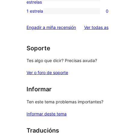
de
0
estrelas
3
valoracións
1 estrela
0
0
estrelas
de
valoracións
2
valoracións
Engadir a miña recensión
Ver todas as
de
estrelas
1
estrelas
Soporte
Tes algo que dicir? Precisas axuda?
Ver o foro de soporte
Informar
Ten este tema problemas importantes?
Informar deste tema
Traducións