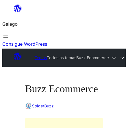
Saltar
ao
Galego
contido
Consigue WordPress
Temas
Todos os temas
Buzz Ecommerce
Buzz Ecommerce
SpiderBuzz