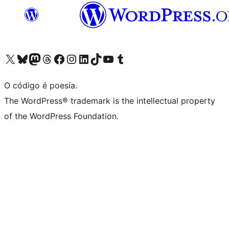
Visita la cuenta de X (anteriormente Twitter)
Visita a nosa conta de Bluesky
Visita a nosa conta de Mastodon
Visita a nosa conta de Threads
Visita a nosa páxina de Facebook
Visita a nosa conta de Instagram
Visita a nosa conta de LinkedIn
Visita a nosa conta de TikTok
Visita a nosa canle de YouTube
Visita a nosa conta de Tumblr
O código é poesía.
The WordPress® trademark is the intellectual property
of the WordPress Foundation.