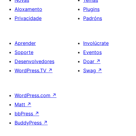
Novas
Temas
Aloxamento
Plugins
Privacidade
Padróns
Aprender
Involúcrate
Soporte
Eventos
Desenvolvedores
Doar
↗
WordPress.TV
↗
Swag
↗
WordPress.com
↗
Matt
↗
bbPress
↗
BuddyPress
↗