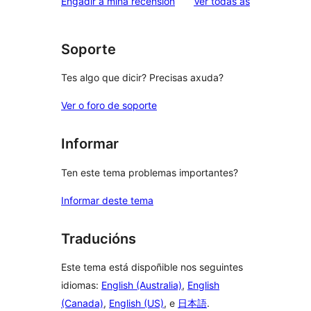
valoracións
Engadir a miña recensión
Ver todas as
de
estrelas
1
estrelas
Soporte
Tes algo que dicir? Precisas axuda?
Ver o foro de soporte
Informar
Ten este tema problemas importantes?
Informar deste tema
Traducións
Este tema está dispoñible nos seguintes
idiomas:
English (Australia)
,
English
(Canada)
,
English (US)
, e
日本語
.