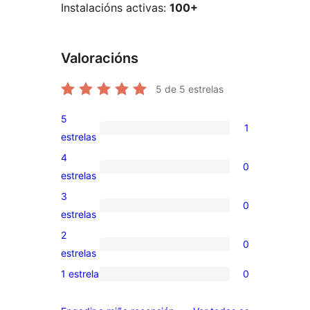
Instalacións activas:
100+
Valoracións
5
de 5 estrelas
5
1
1
estrelas
valoración
4
0
de
0
estrelas
5
valoracións
3
0
estrelas
de
0
estrelas
4
valoracións
2
0
estrelas
de
0
estrelas
3
valoracións
1 estrela
0
0
estrelas
de
valoracións
2