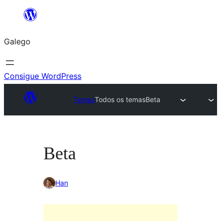
Saltar
ao
Galego
contido
Consigue WordPress
Temas
Todos os temas
Beta
Beta
Han