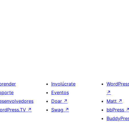
prender
Involúcrate
WordPres
oporte
Eventos
↗
esenvolvedores
Doar
↗
Matt
↗
ordPress.TV
↗
Swag
↗
bbPress
BuddyPre