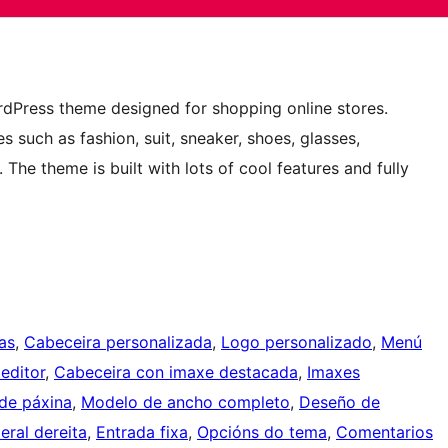
Press theme designed for shopping online stores.
such as fashion, suit, sneaker, shoes, glasses,
The theme is built with lots of cool features and fully
as
, 
Cabeceira personalizada
, 
Logo personalizado
, 
Menú
 editor
, 
Cabeceira con imaxe destacada
, 
Imaxes
de páxina
, 
Modelo de ancho completo
, 
Deseño de
teral dereita
, 
Entrada fixa
, 
Opcións do tema
, 
Comentarios