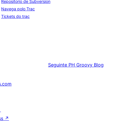
Repositorio de Subversion
Navega polo Trac
Tickets do trac
Seguinte
PH Groovy Blog
s.com
↗
ss
↗