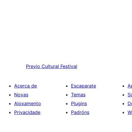
Previo
Cultural Festival
Acerca de
Escaparate
A
Novas
Temas
S
Aloxamento
Plugins
D
Privacidade
Padróns
W