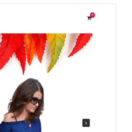
Vista previa
Descarga
Versión
2.0.7
Última actualización
Outubro 2, 2024
Instalacións activas
10+
Versión de WordPress
5.6
Versión de PHP
5.6