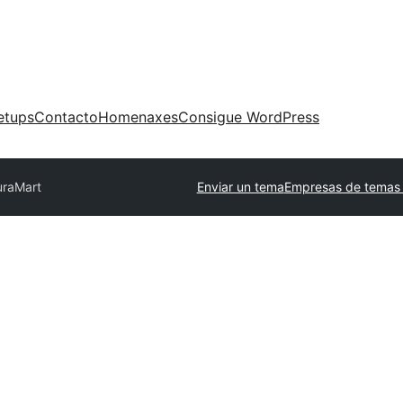
etups
Contacto
Homenaxes
Consigue WordPress
uraMart
Enviar un tema
Empresas de temas 