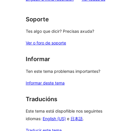
de
estrelas
1
estrelas
Soporte
Tes algo que dicir? Precisas axuda?
Ver o foro de soporte
Informar
Ten este tema problemas importantes?
Informar deste tema
Traducións
Este tema está dispoñible nos seguintes
idiomas:
English (US)
e
日本語
.
Traducir este tema