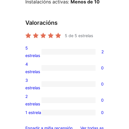
Instalacións activas:
Menos de 10
Valoracións
5
de 5 estrelas
5
2
2
estrelas
valoracións
4
0
de
0
estrelas
5
valoracións
3
0
estrelas
de
0
estrelas
4
valoracións
2
0
estrelas
de
0
estrelas
3
valoracións
1 estrela
0
0
estrelas
de
valoracións
2
valoracións
Engadir a miña recensión
Ver todas as