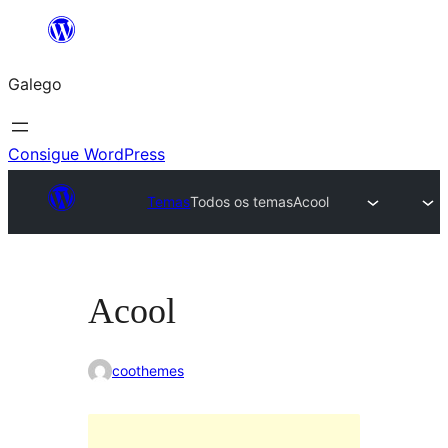
Saltar
ao
Galego
contido
Consigue WordPress
Temas
Todos os temas
Acool
Acool
coothemes