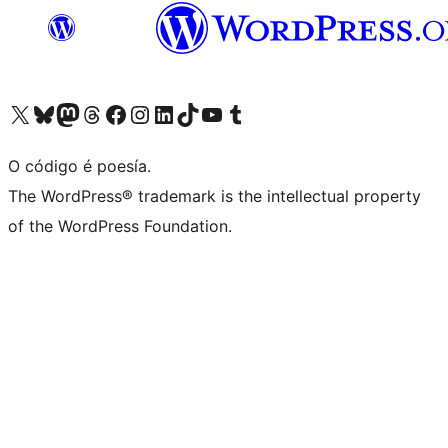
Visita la cuenta de X (anteriormente Twitter)
Visita a nosa conta de Bluesky
Visita a nosa conta de Mastodon
Visita a nosa conta de Threads
Visita a nosa páxina de Facebook
Visita a nosa conta de Instagram
Visita a nosa conta de LinkedIn
Visita a nosa conta de TikTok
Visita a nosa canle de YouTube
Visita a nosa conta de Tumblr
O código é poesía.
The WordPress® trademark is the intellectual property
of the WordPress Foundation.