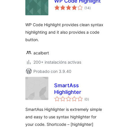
WP Code Highlight
valoracións
(14
)
totais
WP Code Highlight provides clean syntax
highlighting and it also provides a code
button.
acalbert
200+ instalacións activas
Probado con 3.9.40
SmartAss
Highlighter
valoracións
(0
)
totais
SmartAss Highlighter is extremely simple
and easy to use syntax highlighter for
your code. Shortcode – [highlighter]