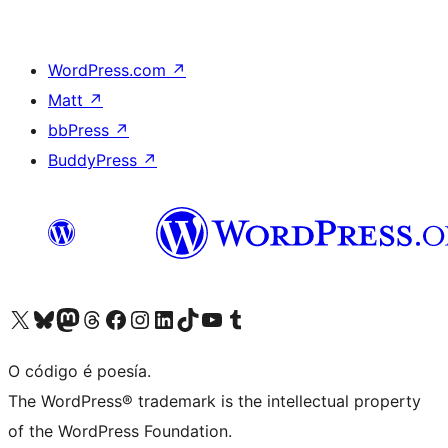
WordPress.com
↗
Matt
↗
bbPress
↗
BuddyPress
↗
Visita la cuenta de X (anteriormente Twitter)
Visita a nosa conta de Bluesky
Visita a nosa conta de Mastodon
Visita a nosa conta de Threads
Visita a nosa páxina de Facebook
Visita a nosa conta de Instagram
Visita a nosa conta de LinkedIn
Visita a nosa conta de TikTok
Visita a nosa canle de YouTube
Visita a nosa conta de Tumblr
O código é poesía.
The WordPress® trademark is the intellectual property
of the WordPress Foundation.