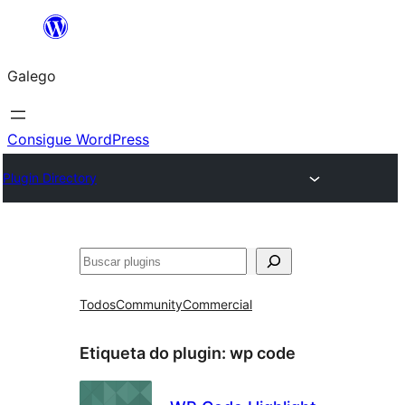
Saltar
ao
Galego
contido
Consigue WordPress
Plugin Directory
Buscar
Todos
Community
Commercial
Etiqueta do plugin:
wp code