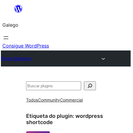
Saltar
ao
Galego
contido
Consigue WordPress
Plugin Directory
Buscar
Todos
Community
Commercial
Etiqueta do plugin:
wordpress
shortcode