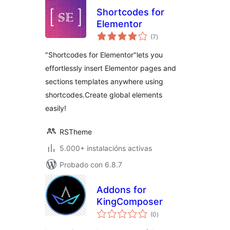
Shortcodes for
Elementor
valoracións
(7
)
totais
"Shortcodes for Elementor"lets you
effortlessly insert Elementor pages and
sections templates anywhere using
shortcodes.Create global elements
easily!
RSTheme
5.000+ instalacións activas
Probado con 6.8.7
Addons for
KingComposer
valoracións
(0
)
totais