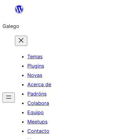
Saltar
ao
Galego
contido
Temas
Plugins
Novas
Acerca de
Padróns
Colabora
Equipo
Meetups
Contacto