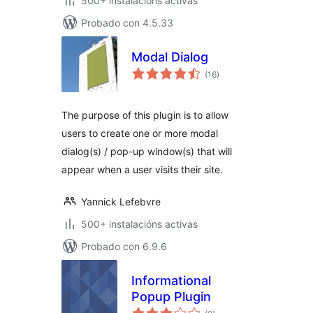
500+ instalacións activas
Probado con 4.5.33
Modal Dialog
valoracións
(16
)
totais
The purpose of this plugin is to allow
users to create one or more modal
dialog(s) / pop-up window(s) that will
appear when a user visits their site.
Yannick Lefebvre
500+ instalacións activas
Probado con 6.9.6
Informational
Popup Plugin
valoracións