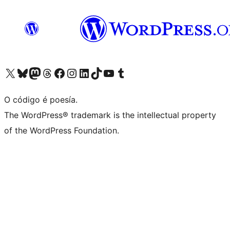
Visita la cuenta de X (anteriormente Twitter)
Visita a nosa conta de Bluesky
Visita a nosa conta de Mastodon
Visita a nosa conta de Threads
Visita a nosa páxina de Facebook
Visita a nosa conta de Instagram
Visita a nosa conta de LinkedIn
Visita a nosa conta de TikTok
Visita a nosa canle de YouTube
Visita a nosa conta de Tumblr
O código é poesía.
The WordPress® trademark is the intellectual property
of the WordPress Foundation.