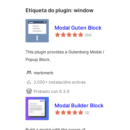
Etiqueta do plugin:
window
Modal Guten Block
valoracións
(24
)
totais
This plugin provides a Gutenberg Modal /
Popup Block.
merbmerb
2.000+ instalacións activas
Probado con 6.3.9
Modal Builder Block
valoracións
(2
)
totais
Build a modal with the power of