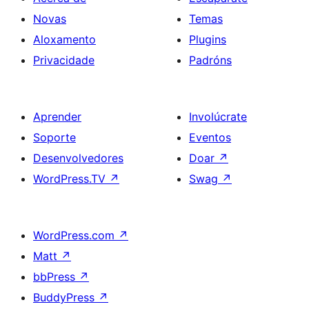
Novas
Temas
Aloxamento
Plugins
Privacidade
Padróns
Aprender
Involúcrate
Soporte
Eventos
Desenvolvedores
Doar
↗
WordPress.TV
↗
Swag
↗
WordPress.com
↗
Matt
↗
bbPress
↗
BuddyPress
↗