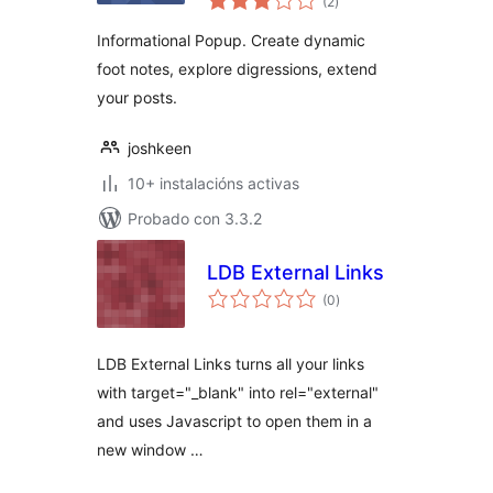
(2
)
totais
Informational Popup. Create dynamic
foot notes, explore digressions, extend
your posts.
joshkeen
10+ instalacións activas
Probado con 3.3.2
LDB External Links
valoracións
(0
)
totais
LDB External Links turns all your links
with target="_blank" into rel="external"
and uses Javascript to open them in a
new window …