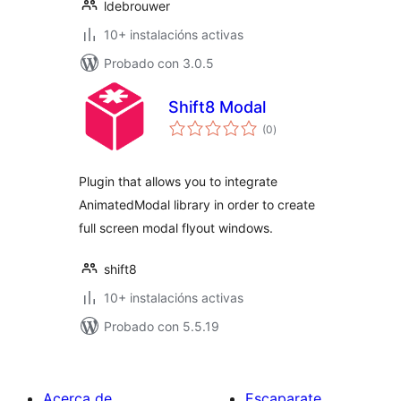
ldebrouwer
10+ instalacións activas
Probado con 3.0.5
Shift8 Modal
valoracións
(0
)
totais
Plugin that allows you to integrate
AnimatedModal library in order to create
full screen modal flyout windows.
shift8
10+ instalacións activas
Probado con 5.5.19
Acerca de
Escaparate