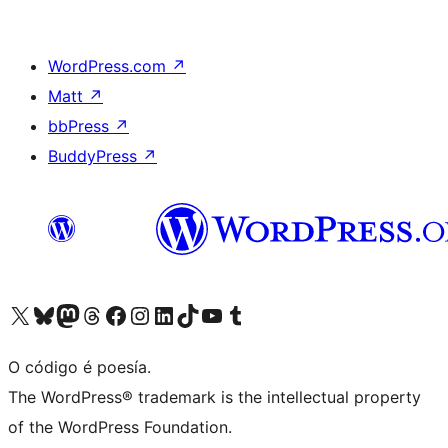
WordPress.com
↗
Matt
↗
bbPress
↗
BuddyPress
↗
Visita la cuenta de X (anteriormente Twitter)
Visita a nosa conta de Bluesky
Visita a nosa conta de Mastodon
Visita a nosa conta de Threads
Visita a nosa páxina de Facebook
Visita a nosa conta de Instagram
Visita a nosa conta de LinkedIn
Visita a nosa conta de TikTok
Visita a nosa canle de YouTube
Visita a nosa conta de Tumblr
O código é poesía.
The WordPress® trademark is the intellectual property
of the WordPress Foundation.