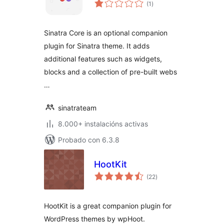
valoracións
(1
)
totais
Sinatra Core is an optional companion
plugin for Sinatra theme. It adds
additional features such as widgets,
blocks and a collection of pre-built webs
…
sinatrateam
8.000+ instalacións activas
Probado con 6.3.8
HootKit
valoracións
(22
)
totais
HootKit is a great companion plugin for
WordPress themes by wpHoot.