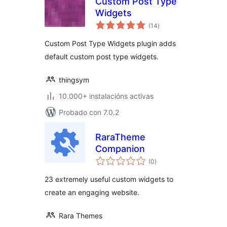
Custom Post Type
Widgets
valoracións
(14
)
totais
Custom Post Type Widgets plugin adds
default custom post type widgets.
thingsym
10.000+ instalacións activas
Probado con 7.0.2
RaraTheme
Companion
valoracións
(0
)
totais
23 extremely useful custom widgets to
create an engaging website.
Rara Themes