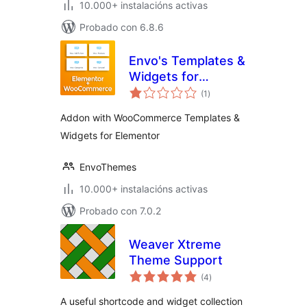
10.000+ instalacións activas
Probado con 6.8.6
Envo's Templates &
Widgets for
valoracións
Elementor and
(1
)
totais
WooCommerce
Addon with WooCommerce Templates &
Widgets for Elementor
EnvoThemes
10.000+ instalacións activas
Probado con 7.0.2
Weaver Xtreme
Theme Support
valoracións
(4
)
totais
A useful shortcode and widget collection