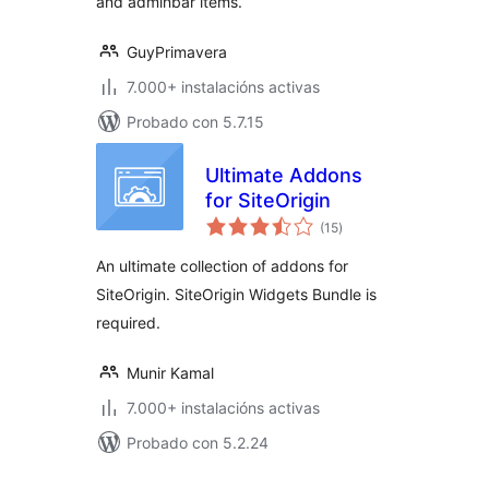
and adminbar items.
GuyPrimavera
7.000+ instalacións activas
Probado con 5.7.15
Ultimate Addons
for SiteOrigin
valoracións
(15
)
totais
An ultimate collection of addons for
SiteOrigin. SiteOrigin Widgets Bundle is
required.
Munir Kamal
7.000+ instalacións activas
Probado con 5.2.24