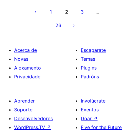
Paxinación
de
1
2
3
…
entradas
26
Acerca de
Escaparate
Novas
Temas
Aloxamento
Plugins
Privacidade
Padróns
Aprender
Involúcrate
Soporte
Eventos
Desenvolvedores
Doar
↗
WordPress.TV
↗
Five for the Future