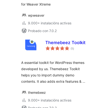
for Weaver Xtreme
wpweaver
9.000+ instalacións activas
Probado con 7.0.2
Themebeez Toolkit
valoracións
(1
)
totais
A essential toolkit for WordPress themes
developed by us. Themebeez Toolkit
helps you to import dummy demo
contents. It also adds extra features & …
themebeez
9.000+ instalacións activas
Probado con 7.0.2