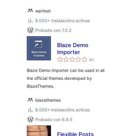
wpHoot
8.000+ instalacións activas
Probado con 7.0.2
Blaze Demo
Importer
valoracións
(0
)
totais
Blaze Demo Importer can be used in all
the official themes developed by
BlazeThemes.
blazethemes
8.000+ instalacións activas
Probado con 6.9.5
Flexible Posts