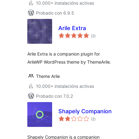
10.000+ instalacións activas
Probado con 6.9.5
Arile Extra
valoracións
(2
)
totais
Arile Extra is a companion plugin for
ArileWP WordPress theme by ThemeArile.
Theme Arile
10.000+ instalacións activas
Probado con 7.0.2
Shapely Companion
valoracións
(2
)
totais
Shapely Companion is a companion