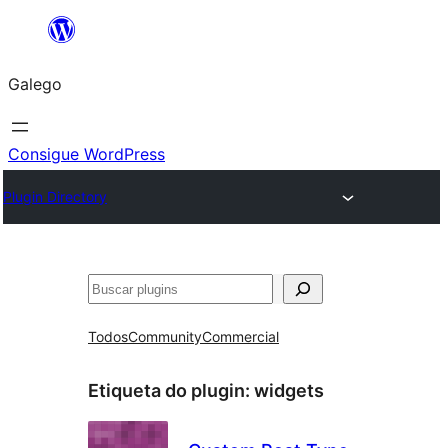
Saltar
ao
Galego
contido
Consigue WordPress
Plugin Directory
Buscar
Todos
Community
Commercial
Etiqueta do plugin:
widgets