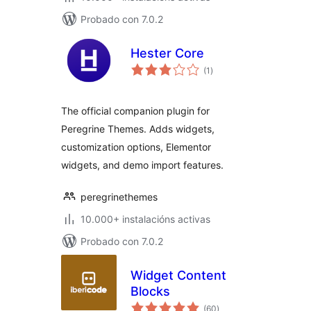
Probado con 7.0.2
Hester Core
valoracións
(1
)
totais
The official companion plugin for
Peregrine Themes. Adds widgets,
customization options, Elementor
widgets, and demo import features.
peregrinethemes
10.000+ instalacións activas
Probado con 7.0.2
Widget Content
Blocks
valoracións
(60
)