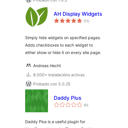
AH Display Widgets
valoracións
(11
)
totais
Simply hide widgets on specified pages.
Adds checkboxes to each widget to
either show or hide it on every site page.
Andreas Hecht
8.000+ instalacións activas
Probado con 5.0.25
Daddy Plus
valoracións
(0
)
totais
Daddy Plus is a useful plugin for