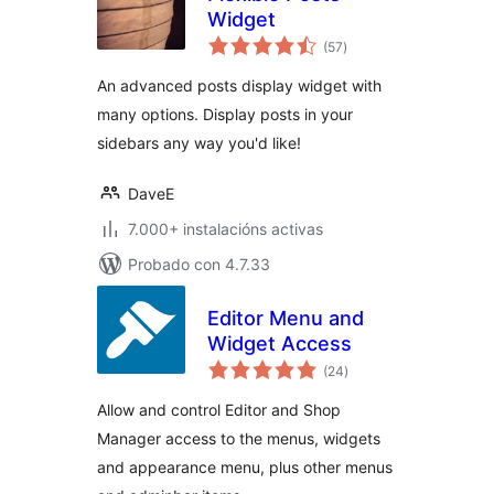
Widget
valoracións
(57
)
totais
An advanced posts display widget with
many options. Display posts in your
sidebars any way you'd like!
DaveE
7.000+ instalacións activas
Probado con 4.7.33
Editor Menu and
Widget Access
valoracións
(24
)
totais
Allow and control Editor and Shop
Manager access to the menus, widgets
and appearance menu, plus other menus