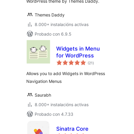
WordPress theme by Themes Daddy.
Themes Daddy
8.000+ instalacións activas
Probado con 6.9.5
Widgets in Menu
for WordPress
valoracións
(21
)
totais
Allows you to add Widgets in WordPress
Navigation Menus
Saurabh
8.000+ instalacións activas
Probado con 4.7.33
Sinatra Core