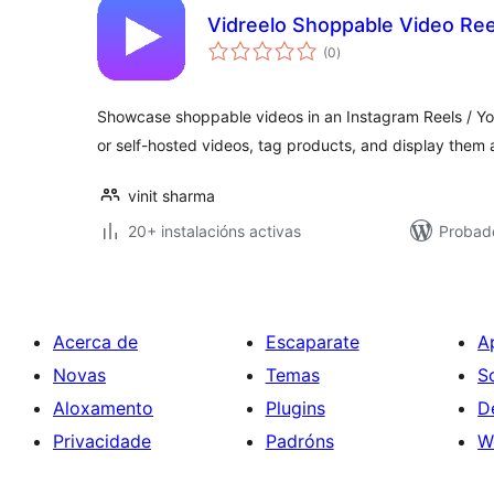
Vidreelo Shoppable Video Ree
valoracións
(0
)
totais
Showcase shoppable videos in an Instagram Reels / Y
or self-hosted videos, tag products, and display them
vinit sharma
20+ instalacións activas
Probado
Acerca de
Escaparate
A
Novas
Temas
S
Aloxamento
Plugins
D
Privacidade
Padróns
W