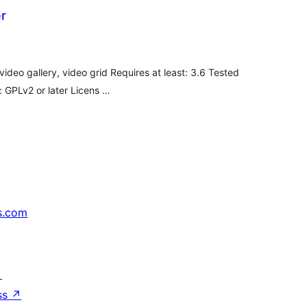
r
loracións
tais
video gallery, video grid Requires at least: 3.6 Tested
e: GPLv2 or later Licens …
s.com
↗
ss
↗