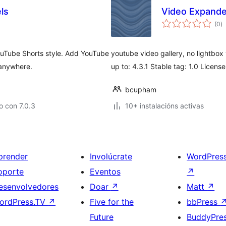
ls
Video Expande
va
(0
)
to
ouTube Shorts style. Add YouTube
youtube video gallery, no lightbox 
 anywhere.
up to: 4.3.1 Stable tag: 1.0 Licens
bcupham
 con 7.0.3
10+ instalacións activas
prender
Involúcrate
WordPres
oporte
Eventos
↗
esenvolvedores
Doar
↗
Matt
↗
ordPress.TV
↗
Five for the
bbPress
Future
BuddyPre