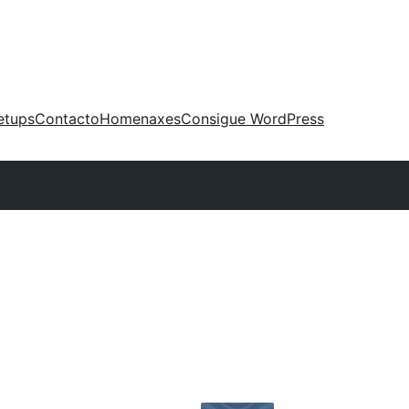
etups
Contacto
Homenaxes
Consigue WordPress