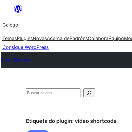
Saltar
ao
Galego
contido
Temas
Plugins
Novas
Acerca de
Padróns
Colabora
Equipo
Me
Consigue WordPress
Plugin Directory
Buscar
Etiqueta do plugin:
video shortcode