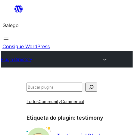
Saltar
ao
Galego
contido
Consigue WordPress
Plugin Directory
Buscar
Todos
Community
Commercial
Etiqueta do plugin:
testimony