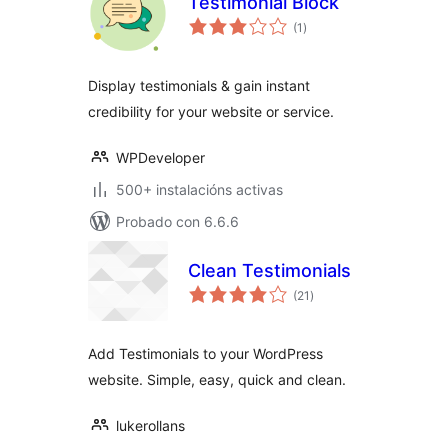
Testimonial Block
valoracións
(1
)
totais
Display testimonials & gain instant
credibility for your website or service.
WPDeveloper
500+ instalacións activas
Probado con 6.6.6
Clean Testimonials
valoracións
(21
)
totais
Add Testimonials to your WordPress
website. Simple, easy, quick and clean.
lukerollans