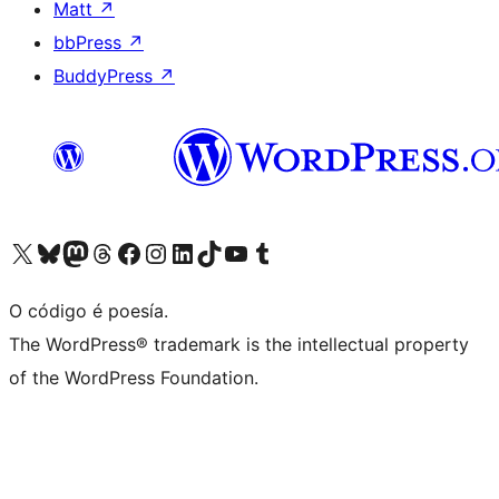
Matt
↗
bbPress
↗
BuddyPress
↗
Visita la cuenta de X (anteriormente Twitter)
Visita a nosa conta de Bluesky
Visita a nosa conta de Mastodon
Visita a nosa conta de Threads
Visita a nosa páxina de Facebook
Visita a nosa conta de Instagram
Visita a nosa conta de LinkedIn
Visita a nosa conta de TikTok
Visita a nosa canle de YouTube
Visita a nosa conta de Tumblr
O código é poesía.
The WordPress® trademark is the intellectual property
of the WordPress Foundation.