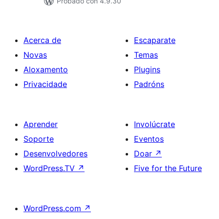
Probado con 4.9.30
Acerca de
Escaparate
Novas
Temas
Aloxamento
Plugins
Privacidade
Padróns
Aprender
Involúcrate
Soporte
Eventos
Desenvolvedores
Doar
↗
WordPress.TV
↗
Five for the Future
WordPress.com
↗