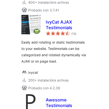
400+ instalacións activas
Probado con 3.7.41
IvyCat AJAX
Testimonials
valoracións
(16
)
totais
Easily add rotating or static testimonials
to your website. Testimonials can be
categorized and rotated dynamically via
AJAX or on page load.
ivycat
200+ instalacións activas
Probado con 4.2.39
Awesome
Testimonials