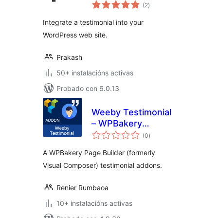
valoracións
(2
)
totais
Integrate a testimonial into your
WordPress web site.
Prakash
50+ instalacións activas
Probado con 6.0.13
Weeby Testimonial
– WPBakery
valoracións
Addons
(0
)
totais
A WPBakery Page Builder (formerly
Visual Composer) testimonial addons.
Renier Rumbaoa
10+ instalacións activas