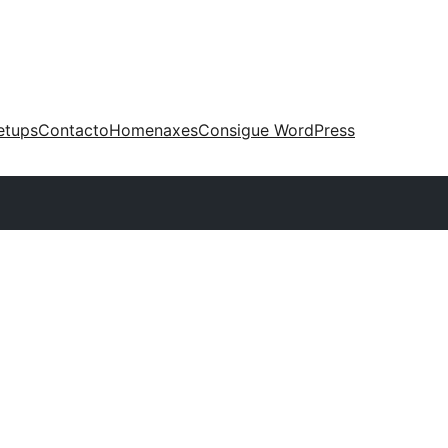
etups
Contacto
Homenaxes
Consigue WordPress