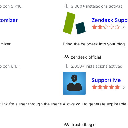
 con 5.7.16
3.000+ instalacións activas
tomizer
Zendesk Suppo
va
(7
)
to
mizer.
Bring the helpdesk into your blog
zendesk_official
 con 6.1.11
2.000+ instalacións activas
Support Me
va
(5
)
to
ink for a user through the user's
Allows you to generate expireable
TrustedLogin