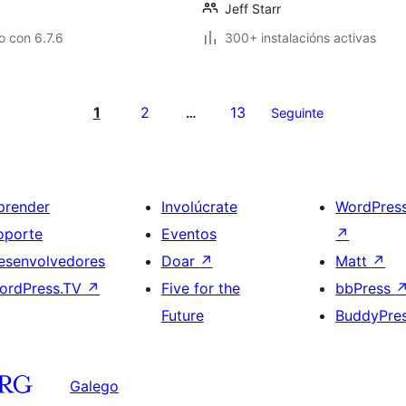
Jeff Starr
 con 6.7.6
300+ instalacións activas
1
2
13
…
Seguinte
prender
Involúcrate
WordPres
oporte
Eventos
↗
esenvolvedores
Doar
↗
Matt
↗
ordPress.TV
↗
Five for the
bbPress
Future
BuddyPre
Galego