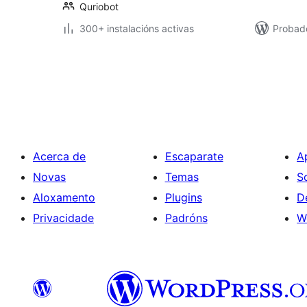
Quriobot
300+ instalacións activas
Probado
Paxinación
de
entradas
Acerca de
Escaparate
A
Novas
Temas
S
Aloxamento
Plugins
D
Privacidade
Padróns
W