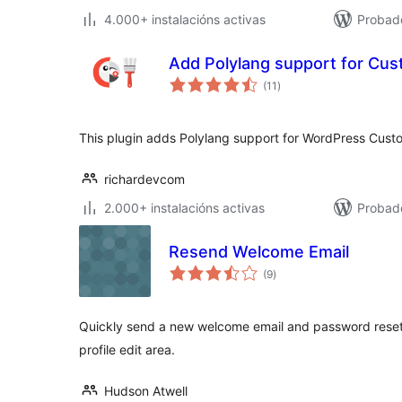
4.000+ instalacións activas
Probado
Add Polylang support for Cus
valoracións
(11
)
totais
This plugin adds Polylang support for WordPress Custo
richardevcom
2.000+ instalacións activas
Probado
Resend Welcome Email
valoracións
(9
)
totais
Quickly send a new welcome email and password reset l
profile edit area.
Hudson Atwell