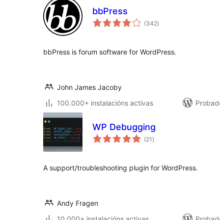
bbPress
valoracións
(342
)
totais
bbPress is forum software for WordPress.
John James Jacoby
100.000+ instalacións activas
Probad
WP Debugging
valoracións
(21
)
totais
A support/troubleshooting plugin for WordPress.
Andy Fragen
10.000+ instalacións activas
Probado