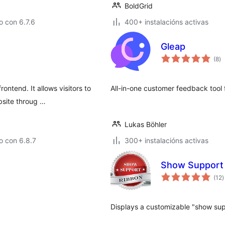
BoldGrid
 con 6.7.6
400+ instalacións activas
Gleap
va
(8
)
to
ntend. It allows visitors to
All-in-one customer feedback tool 
bsite throug …
Lukas Böhler
o con 6.8.7
300+ instalacións activas
Show Support
v
(12
)
t
Displays a customizable "show supp