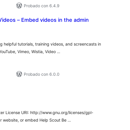
Probado con 6.4.9
Videos – Embed videos in the admin
loracións
tais
helpful tutorials, training videos, and screencasts in
YouTube, Vimeo, Wistia, Video …
Probado con 6.0.0
loracións
tais
ter License URI: http://www.gnu.org/licenses/gpl-
ur website, or embed Help Scout Be …