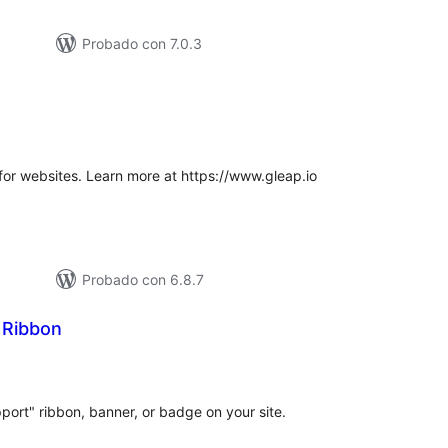
Probado con 7.0.3
loracións
tais
for websites. Learn more at https://www.gleap.io
Probado con 6.8.7
 Ribbon
aloracións
otais
ort" ribbon, banner, or badge on your site.