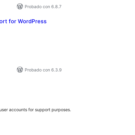
Probado con 6.8.7
rt for WordPress
loracións
tais
Probado con 6.3.9
loracións
tais
 user accounts for support purposes.