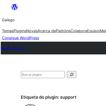
Saltar
ao
Galego
contido
Temas
Plugins
Novas
Acerca de
Padróns
Colabora
Equipo
Me
Consigue WordPress
Plugin Directory
Buscar
Etiqueta do plugin:
support