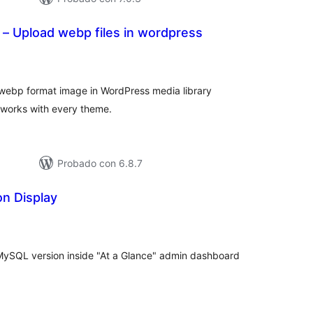
– Upload webp files in wordpress
loracións
tais
d webp format image in WordPress media library
t works with every theme.
Probado con 6.8.7
n Display
loracións
tais
MySQL version inside "At a Glance" admin dashboard