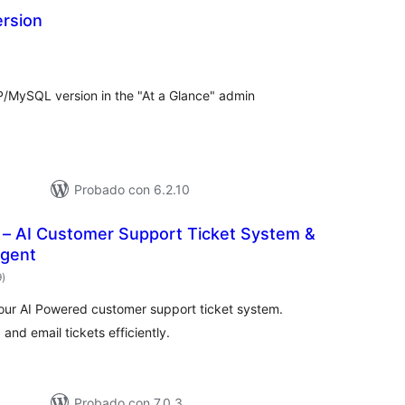
ersion
valoracións
totais
HP/MySQL version in the "At a Glance" admin
Probado con 6.2.10
– AI Customer Support Ticket System &
Agent
valoracións
9
)
totais
our AI Powered customer support ticket system.
nd email tickets efficiently.
Probado con 7.0.3