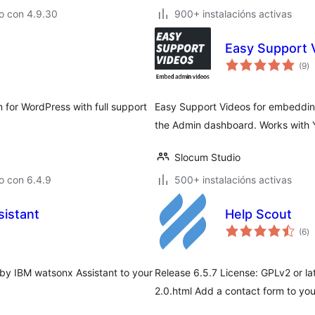
o con 4.9.30
900+ instalacións activas
Easy Support 
va
(9
)
to
 for WordPress with full support
Easy Support Videos for embedding 
the Admin dashboard. Works with 
Slocum Studio
o con 6.4.9
500+ instalacións activas
sistant
Help Scout
va
(6
)
to
 by IBM watsonx Assistant to your
Release 6.5.7 License: GPLv2 or la
2.0.html Add a contact form to yo