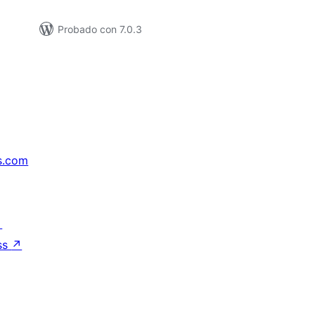
Probado con 7.0.3
s.com
↗
ss
↗