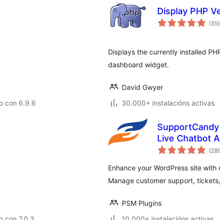
Display PHP V
(35
)
Displays the currently installed P
dashboard widget.
David Gwyer
o con 6.9.6
30.000+ instalacións activas
SupportCandy 
Live Chatbot 
(28
Enhance your WordPress site with 
Manage customer support, tickets, a
PSM Plugins
 con 7.0.3
10.000+ instalacións activas