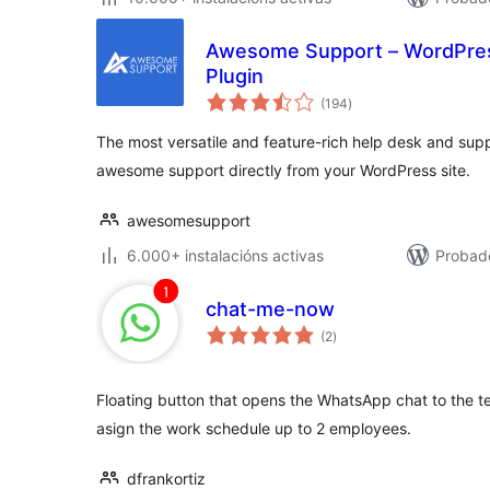
Awesome Support – WordPres
Plugin
valoracións
(194
)
totais
The most versatile and feature-rich help desk and supp
awesome support directly from your WordPress site.
awesomesupport
6.000+ instalacións activas
Probado
chat-me-now
valoracións
(2
)
totais
Floating button that opens the WhatsApp chat to the tec
asign the work schedule up to 2 employees.
dfrankortiz