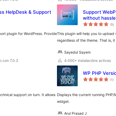
s HelpDesk & Support
Support WebP 
without hassle
va
(5
)
to
ort plugin for WordPress. Provide
This plugin will help you to uploa
regardless of the theme. That is, i
Sayedul Sayem
 con 7.0.3
4.000+ instalacións activas
WP PHP Versio
va
(1
)
to
hnical support on turn. It allows
Displays the current running PHP/
widget.
Arul Prasad J