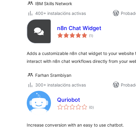
IBM Skills Network
400+ instalacións activas
Probado
n8n Chat Widget
valoracións
(1
)
totais
Adds a customizable n8n chat widget to your website fro
interact with n8n chat workflows directly from your we
Farhan Srambiyan
300+ instalacións activas
Probad
Quriobot
valoracións
(0
)
totais
Increase conversion with an easy to use chatbot.