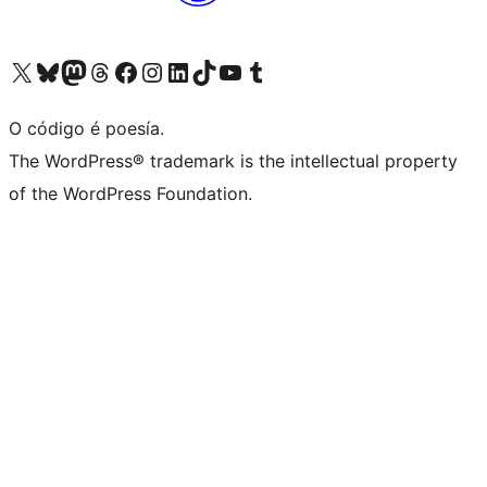
Visita la cuenta de X (anteriormente Twitter)
Visita a nosa conta de Bluesky
Visita a nosa conta de Mastodon
Visita a nosa conta de Threads
Visita a nosa páxina de Facebook
Visita a nosa conta de Instagram
Visita a nosa conta de LinkedIn
Visita a nosa conta de TikTok
Visita a nosa canle de YouTube
Visita a nosa conta de Tumblr
O código é poesía.
The WordPress® trademark is the intellectual property
of the WordPress Foundation.