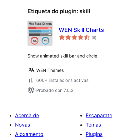
Etiqueta do plugin:
skill
WEN Skill Charts
valoracións
(6
)
totais
Show animated skill bar and circle
WEN Themes
600+ instalacións activas
Probado con 7.0.2
Acerca de
Escaparate
Novas
Temas
Aloxamento
Plugins