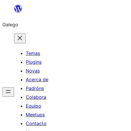
Saltar
ao
Galego
contido
Temas
Plugins
Novas
Acerca de
Padróns
Colabora
Equipo
Meetups
Contacto