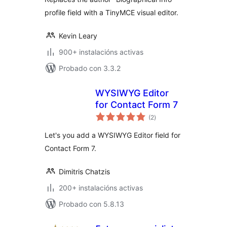
profile field with a TinyMCE visual editor.
Kevin Leary
900+ instalacións activas
Probado con 3.3.2
WYSIWYG Editor
for Contact Form 7
valoracións
(2
)
totais
Let's you add a WYSIWYG Editor field for
Contact Form 7.
Dimitris Chatzis
200+ instalacións activas
Probado con 5.8.13