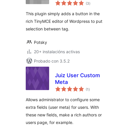
valoracións
(3
)
totais
This plugin simply adds a button in the
rich TinyMCE editor of Wordpress to put
selection between tag.
Potsky
20+ instalacións activas
Probado con 3.5.2
Juiz User Custom
Meta
valoracións
(1
)
totais
Allows administrator to configure some
extra fields (user meta) for users. With
these new fields, make a rich authors or
users page, for example.