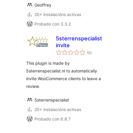
Geoffrey
20+ instalacións activas
Probado con 3.3.2
5sterrenspecialist
invite
valoracións
(0
)
totais
This plugin is made by
5sterrenspecialist.nl to automatically
invite WooCommerce clients to leave a
review.
5sterrenspecialist
20+ instalacións activas
Probado con 6.8.7