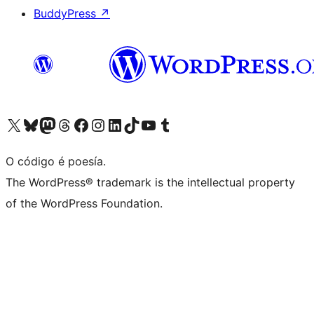
BuddyPress
↗
Visita la cuenta de X (anteriormente Twitter)
Visita a nosa conta de Bluesky
Visita a nosa conta de Mastodon
Visita a nosa conta de Threads
Visita a nosa páxina de Facebook
Visita a nosa conta de Instagram
Visita a nosa conta de LinkedIn
Visita a nosa conta de TikTok
Visita a nosa canle de YouTube
Visita a nosa conta de Tumblr
O código é poesía.
The WordPress® trademark is the intellectual property
of the WordPress Foundation.