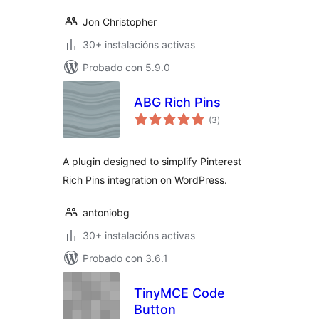
Jon Christopher
30+ instalacións activas
Probado con 5.9.0
ABG Rich Pins
valoracións
(3
)
totais
A plugin designed to simplify Pinterest
Rich Pins integration on WordPress.
antoniobg
30+ instalacións activas
Probado con 3.6.1
TinyMCE Code
Button