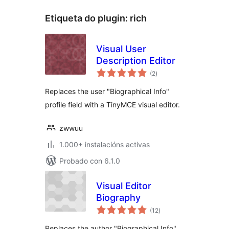
Etiqueta do plugin:
rich
Visual User
Description Editor
valoracións
(2
)
totais
Replaces the user "Biographical Info"
profile field with a TinyMCE visual editor.
zwwuu
1.000+ instalacións activas
Probado con 6.1.0
Visual Editor
Biography
valoracións
(12
)
totais
Replaces the author "Biographical Info"