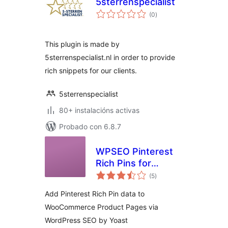
5sterrenspecialist
valoracións
(0
)
totais
This plugin is made by
5sterrenspecialist.nl in order to provide
rich snippets for our clients.
5sterrenspecialist
80+ instalacións activas
Probado con 6.8.7
WPSEO Pinterest
Rich Pins for
valoracións
WooCommerce
(5
)
totais
Add Pinterest Rich Pin data to
WooCommerce Product Pages via
WordPress SEO by Yoast