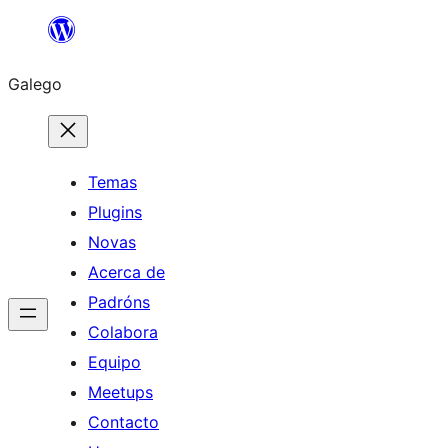
Saltar
ao
Galego
contido
Temas
Plugins
Novas
Acerca de
Padróns
Colabora
Equipo
Meetups
Contacto