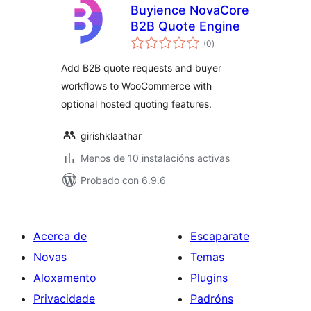
Buyience NovaCore
B2B Quote Engine
valoracións
(0
)
totais
Add B2B quote requests and buyer
workflows to WooCommerce with
optional hosted quoting features.
girishklaathar
Menos de 10 instalacións activas
Probado con 6.9.6
Acerca de
Escaparate
Novas
Temas
Aloxamento
Plugins
Privacidade
Padróns