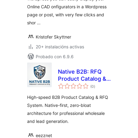
Online CAD onfigurators in a Wordpress
page or post, with very few clicks and
shor …
Kristofer Skyttner
20+ instalacións activas
Probado con 6.9.6
Native B2B: RFQ
Product Catalog &
valoracións
Inquiry Form
(0
)
totais
High-speed B2B Product Catalog & RFQ
System. Native-first, zero-bloat
architecture for professional wholesale
and lead generation.
eezznet