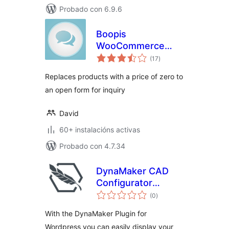
Probado con 6.9.6
Boopis
WooCommerce
valoracións
RFQ
(17
)
totais
Replaces products with a price of zero to
an open form for inquiry
David
60+ instalacións activas
Probado con 4.7.34
DynaMaker CAD
Configurator
valoracións
Integration
(0
)
totais
With the DynaMaker Plugin for
Wordpress you can easily display your