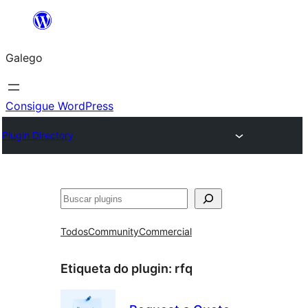
Saltar
ao
Galego
contido
Consigue WordPress
Plugin Directory
Buscar
Todos
Community
Commercial
Etiqueta do plugin:
rfq