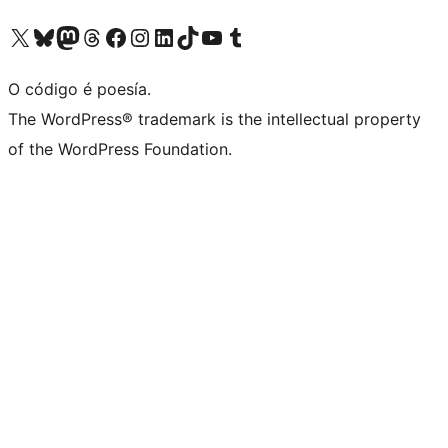
Visita la cuenta de X (anteriormente Twitter)
Visita a nosa conta de Bluesky
Visita a nosa conta de Mastodon
Visita a nosa conta de Threads
Visita a nosa páxina de Facebook
Visita a nosa conta de Instagram
Visita a nosa conta de LinkedIn
Visita a nosa conta de TikTok
Visita a nosa canle de YouTube
Visita a nosa conta de Tumblr
O código é poesía.
The WordPress® trademark is the intellectual property
of the WordPress Foundation.