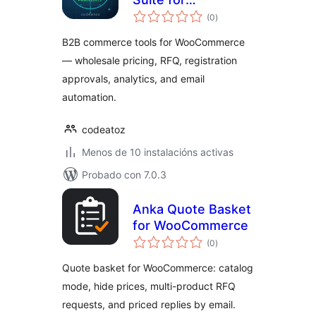
valoracións
WooCommerce
(0
)
totais
B2B commerce tools for WooCommerce
— wholesale pricing, RFQ, registration
approvals, analytics, and email
automation.
codeatoz
Menos de 10 instalacións activas
Probado con 7.0.3
Anka Quote Basket
for WooCommerce
valoracións
(0
)
totais
Quote basket for WooCommerce: catalog
mode, hide prices, multi-product RFQ
requests, and priced replies by email.