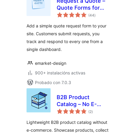
Request a Quote –
Quote Forms for
valoracións
Any WordPress
(44
)
totais
Site
Add a simple quote request form to your
site. Customers submit requests, you
track and respond to every one from a
single dashboard.
emarket-design
900+ instalacións activas
Probado con 7.0.3
B2B Product
Catalog – No E-
valoracións
Commerce, Global
(2
)
totais
RFQ & Bulk Quote
Lightweight B2B product catalog without
e-commerce. Showcase products, collect