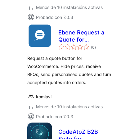
Menos de 10 instalacións activas
Probado con 7.0.3
Ebene Request a
Quote for
valoracións
WooCommerce
(0
)
totais
Request a quote button for
WooCommerce. Hide prices, receive
RFQs, send personalised quotes and turn
accepted quotes into orders.
komlavi
Menos de 10 instalacións activas
Probado con 7.0.3
CodeAtoZ B2B
Suite for