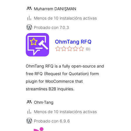
Muharrem DANIŞMAN
Menos de 10 instalacións activas
Probado con 7.0.3
OhmTang RFQ
valoracións
(0
)
totais
OhmTang RFQ is a fully open-source and
free RFQ (Request for Quotation) form
plugin for WooCommerce that
streamlines B2B inquiries.
Ohm·Tang
Menos de 10 instalacións activas
Probado con 6.9.6