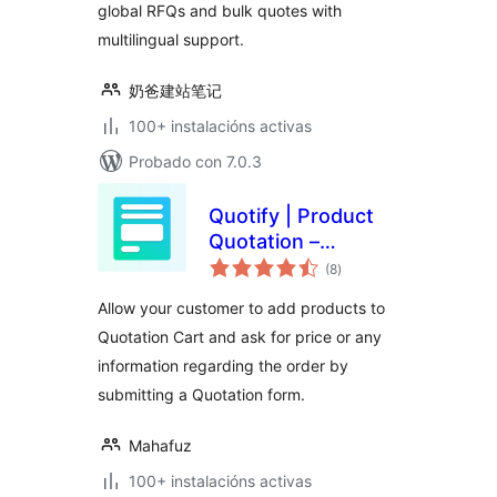
global RFQs and bulk quotes with
multilingual support.
奶爸建站笔记
100+ instalacións activas
Probado con 7.0.3
Quotify | Product
Quotation –
valoracións
Request a Quote
(8
)
totais
for WooCommerce
Allow your customer to add products to
Quotation Cart and ask for price or any
information regarding the order by
submitting a Quotation form.
Mahafuz
100+ instalacións activas