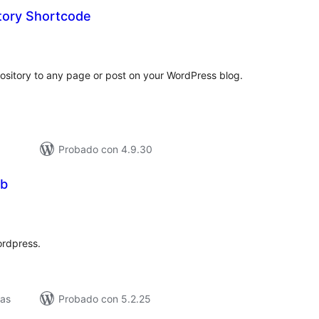
tory Shortcode
loracións
tais
ository to any page or post on your WordPress blog.
Probado con 4.9.30
ub
loracións
tais
ordpress.
vas
Probado con 5.2.25