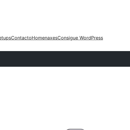
etups
Contacto
Homenaxes
Consigue WordPress