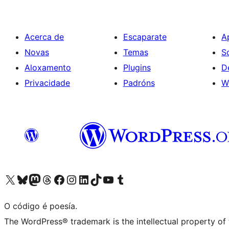
Acerca de
Escaparate
A
Novas
Temas
S
Aloxamento
Plugins
D
Privacidade
Padróns
W
Visita la cuenta de X (anteriormente Twitter)
Visita a nosa conta de Bluesky
Visita a nosa conta de Mastodon
Visita a nosa conta de Threads
Visita a nosa páxina de Facebook
Visita a nosa conta de Instagram
Visita a nosa conta de LinkedIn
Visita a nosa conta de TikTok
Visita a nosa canle de YouTube
Visita a nosa conta de Tumblr
O código é poesía.
The WordPress® trademark is the intellectual property of