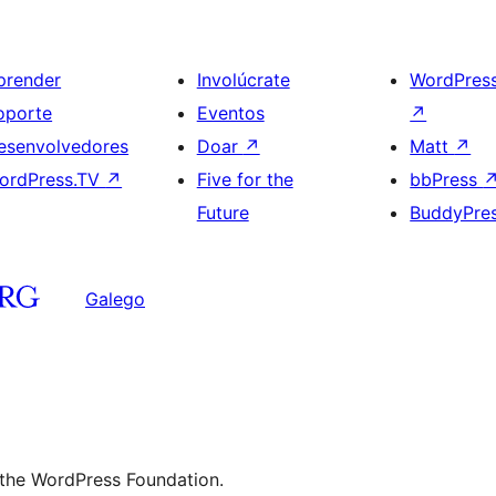
prender
Involúcrate
WordPres
oporte
Eventos
↗
esenvolvedores
Doar
↗
Matt
↗
ordPress.TV
↗
Five for the
bbPress
Future
BuddyPre
Galego
 the WordPress Foundation.