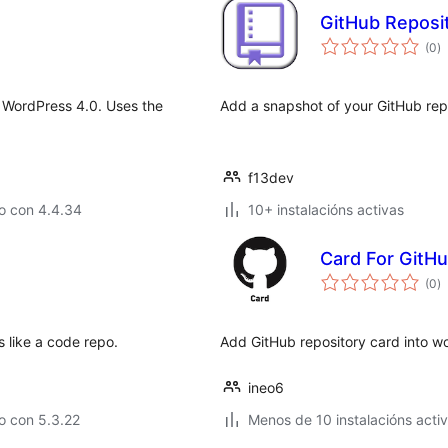
GitHub Reposi
va
(0
)
to
n WordPress 4.0. Uses the
Add a snapshot of your GitHub rep
f13dev
o con 4.4.34
10+ instalacións activas
Card For GitH
va
(0
)
to
s like a code repo.
Add GitHub repository card into w
ineo6
o con 5.3.22
Menos de 10 instalacións acti