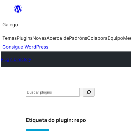
Saltar
ao
Galego
contido
Temas
Plugins
Novas
Acerca de
Padróns
Colabora
Equipo
Me
Consigue WordPress
Plugin Directory
Buscar
Etiqueta do plugin:
repo