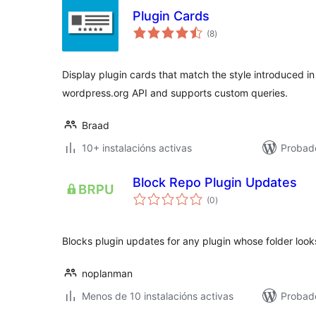
Plugin Cards
valoracións
(8
)
totais
Display plugin cards that match the style introduced i
wordpress.org API and supports custom queries.
Braad
10+ instalacións activas
Probad
Block Repo Plugin Updates
valoracións
(0
)
totais
Blocks plugin updates for any plugin whose folder look
noplanman
Menos de 10 instalacións activas
Probad