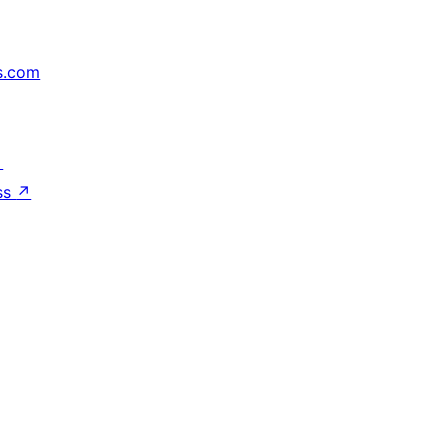
s.com
↗
ss
↗