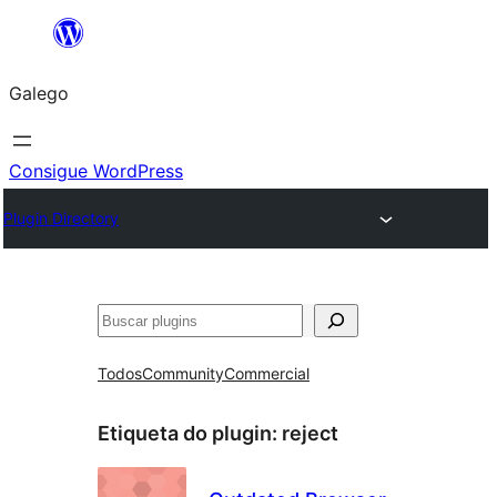
Saltar
ao
Galego
contido
Consigue WordPress
Plugin Directory
Buscar
Todos
Community
Commercial
Etiqueta do plugin:
reject