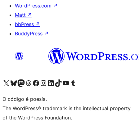
WordPress.com
↗
Matt
↗
bbPress
↗
BuddyPress
↗
Visita la cuenta de X (anteriormente Twitter)
Visita a nosa conta de Bluesky
Visita a nosa conta de Mastodon
Visita a nosa conta de Threads
Visita a nosa páxina de Facebook
Visita a nosa conta de Instagram
Visita a nosa conta de LinkedIn
Visita a nosa conta de TikTok
Visita a nosa canle de YouTube
Visita a nosa conta de Tumblr
O código é poesía.
The WordPress® trademark is the intellectual property
of the WordPress Foundation.