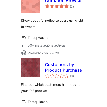
Outdated Browser
valoracións
(3
)
totais
Show beautiful notice to users using old
browsers
Tareq Hasan
50+ instalacións activas
Probado con 5.4.20
Customers by
Product Purchase
valoracións
(0
)
totais
Find out which customers has bought
your "X" product.
Tareq Hasan