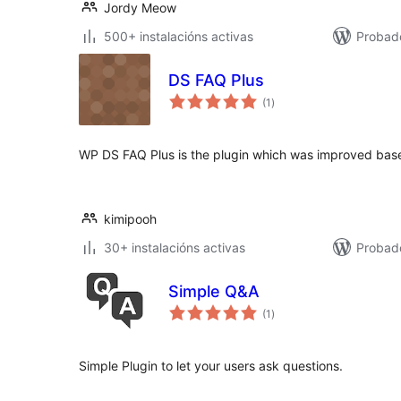
Jordy Meow
500+ instalacións activas
Probad
DS FAQ Plus
valoracións
(1
)
totais
WP DS FAQ Plus is the plugin which was improved bas
kimipooh
30+ instalacións activas
Probado
Simple Q&A
valoracións
(1
)
totais
Simple Plugin to let your users ask questions.