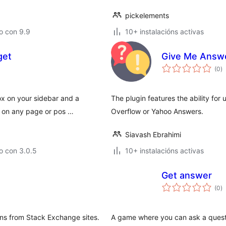
pickelements
o con 9.9
10+ instalacións activas
get
Give Me Answe
va
(0
)
to
ox on your sidebar and a
The plugin features the ability for
s on any page or pos …
Overflow or Yahoo Answers.
Siavash Ebrahimi
o con 3.0.5
10+ instalacións activas
Get answer
va
(0
)
to
ons from Stack Exchange sites.
A game where you can ask a questio