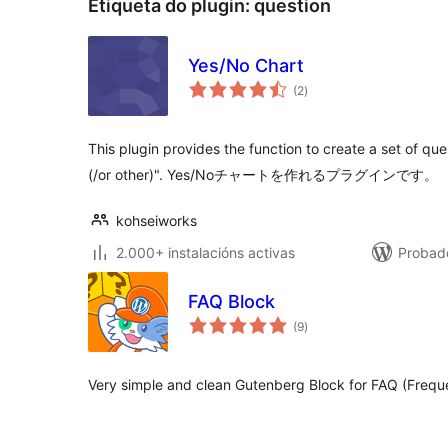
Etiqueta do plugin:
question
Yes/No Chart
valoracións
(2
)
totais
This plugin provides the function to create a set of que
(/or other)". Yes/Noチャートを作れるプラグインです。
kohseiworks
2.000+ instalacións activas
Probad
FAQ Block
valoracións
(9
)
totais
Very simple and clean Gutenberg Block for FAQ (Frequ