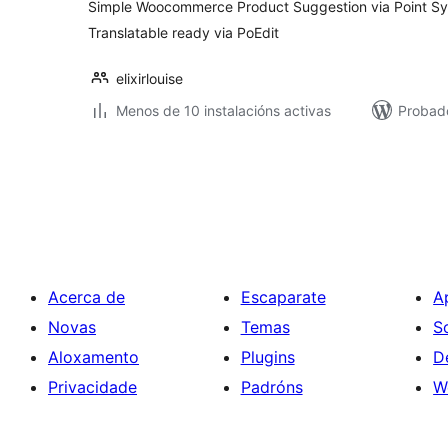
Simple Woocommerce Product Suggestion via Point Sys
Translatable ready via PoEdit
elixirlouise
Menos de 10 instalacións activas
Probad
Paxinación
de
entradas
Acerca de
Escaparate
A
Novas
Temas
S
Aloxamento
Plugins
D
Privacidade
Padróns
W