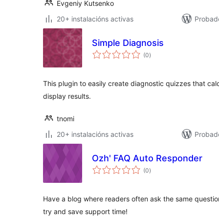
Evgeniy Kutsenko
20+ instalacións activas
Probad
Simple Diagnosis
valoracións
(0
)
totais
This plugin to easily create diagnostic quizzes that c
display results.
tnomi
20+ instalacións activas
Probad
Ozh' FAQ Auto Responder
valoracións
(0
)
totais
Have a blog where readers often ask the same questio
try and save support time!