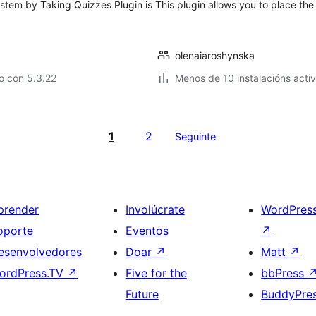
tem by Taking Quizzes Plugin is
This plugin allows you to place th
olenaiaroshynska
o con 5.3.22
Menos de 10 instalacións acti
1
2
Seguinte
prender
Involúcrate
WordPres
oporte
Eventos
↗
esenvolvedores
Doar
↗
Matt
↗
ordPress.TV
↗
Five for the
bbPress
Future
BuddyPre