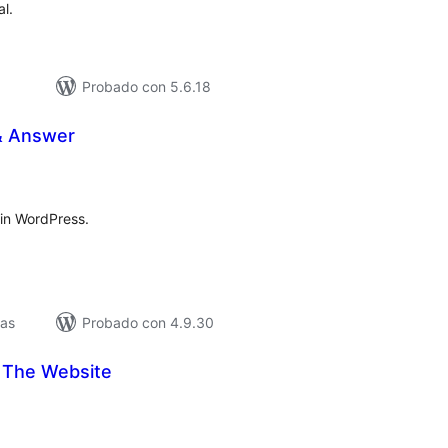
l.
Probado con 5.6.18
& Answer
loracións
tais
in WordPress.
vas
Probado con 4.9.30
 The Website
loracións
tais