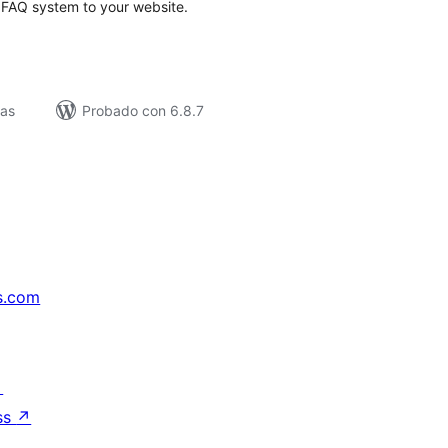
e FAQ system to your website.
vas
Probado con 6.8.7
s.com
↗
ss
↗