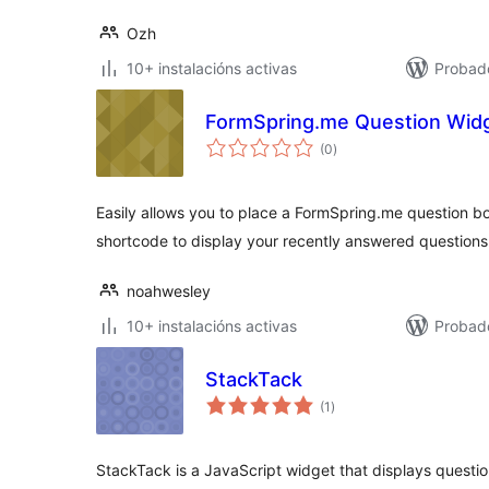
Ozh
10+ instalacións activas
Probad
FormSpring.me Question Wid
valoracións
(0
)
totais
Easily allows you to place a FormSpring.me question b
shortcode to display your recently answered question
noahwesley
10+ instalacións activas
Probad
StackTack
valoracións
(1
)
totais
StackTack is a JavaScript widget that displays questi