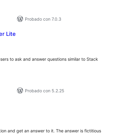
Probado con 7.0.3
r Lite
loracións
tais
 users to ask and answer questions similar to Stack
Probado con 5.2.25
loracións
tais
n and get an answer to it. The answer is fictitious