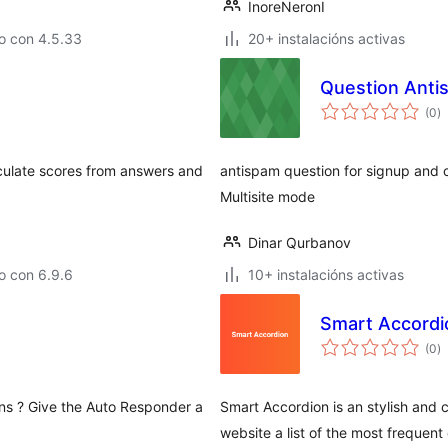
InoreNeronI
o con 4.5.33
20+ instalacións activas
Question Anti
va
(0
)
to
alculate scores from answers and
antispam question for signup and
Multisite mode
Dinar Qurbanov
o con 6.9.6
10+ instalacións activas
Smart Accordi
va
(0
)
to
ns ? Give the Auto Responder a
Smart Accordion is an stylish and 
website a list of the most frequen