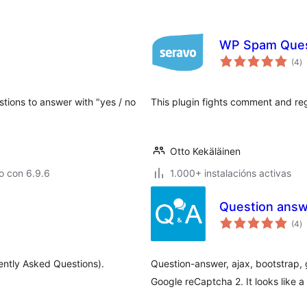
WP Spam Quest
va
(4
)
to
stions to answer with "yes / no
This plugin fights comment and re
Otto Kekäläinen
o con 6.9.6
1.000+ instalacións activas
Question ans
va
(4
)
to
ently Asked Questions).
Question-answer, ajax, bootstrap, g
Google reCaptcha 2. It looks like a