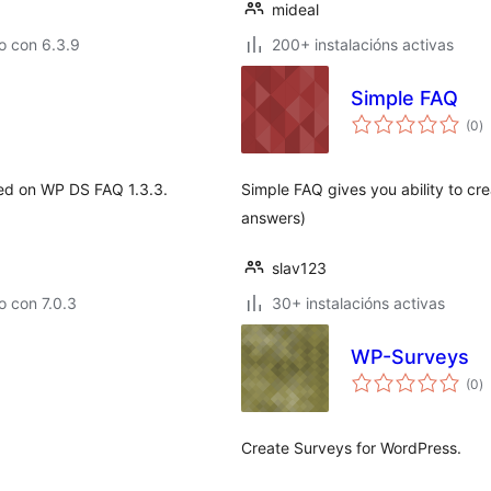
mideal
o con 6.3.9
200+ instalacións activas
Simple FAQ
va
(0
)
to
ed on WP DS FAQ 1.3.3.
Simple FAQ gives you ability to cr
answers)
slav123
 con 7.0.3
30+ instalacións activas
WP-Surveys
va
(0
)
to
Create Surveys for WordPress.