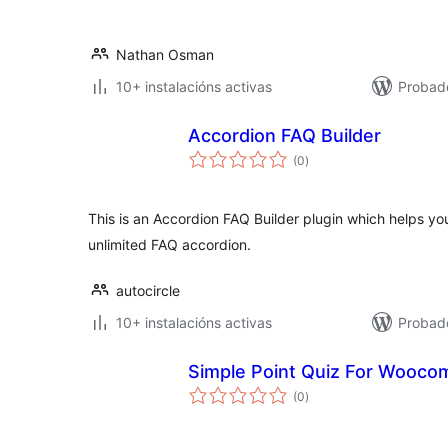
Nathan Osman
10+ instalacións activas
Probad
Accordion FAQ Builder
valoracións
(0
)
totais
This is an Accordion FAQ Builder plugin which helps y
unlimited FAQ accordion.
autocircle
10+ instalacións activas
Probad
Simple Point Quiz For Wooc
valoracións
(0
)
totais