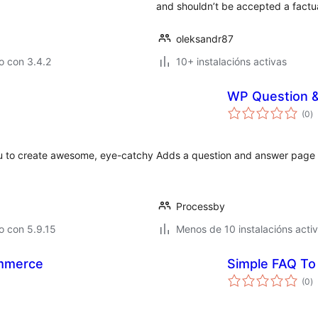
and shouldn’t be accepted a factua
oleksandr87
o con 3.4.2
10+ instalacións activas
WP Question 
va
(0
)
to
ou to create awesome, eye-catchy
Adds a question and answer page 
Processby
o con 5.9.15
Menos de 10 instalacións acti
ommerce
Simple FAQ To
va
(0
)
to