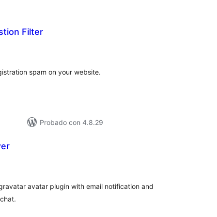
ion Filter
loracións
tais
gistration spam on your website.
Probado con 4.8.29
wer
loracións
tais
ravatar avatar plugin with email notification and
 chat.