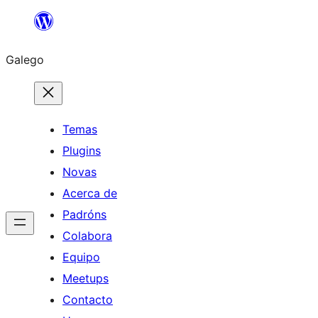
Saltar
ao
Galego
contido
Temas
Plugins
Novas
Acerca de
Padróns
Colabora
Equipo
Meetups
Contacto