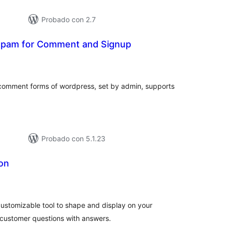
Probado con 2.7
spam for Comment and Signup
loracións
tais
 comment forms of wordpress, set by admin, supports
Probado con 5.1.23
on
loracións
tais
customizable tool to shape and display on your
t customer questions with answers.