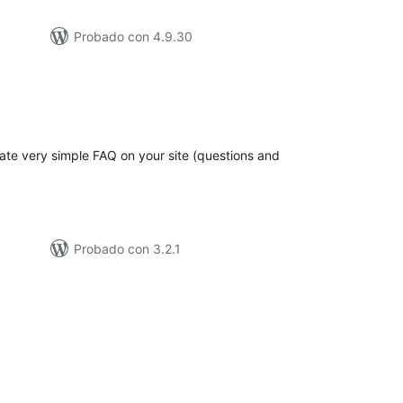
Probado con 4.9.30
loracións
tais
eate very simple FAQ on your site (questions and
Probado con 3.2.1
loracións
tais