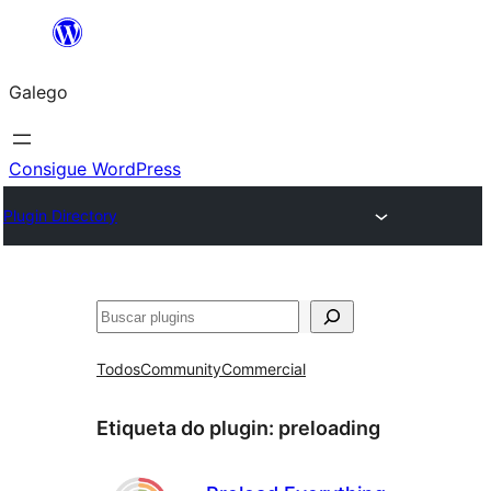
Saltar
ao
Galego
contido
Consigue WordPress
Plugin Directory
Buscar
Todos
Community
Commercial
Etiqueta do plugin:
preloading