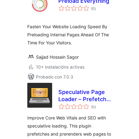
Preload Everything
valoracións
(0
)
totais
Fasten Your Website Loading Speed By
Preloading Internal Pages Ahead Of The
Time For Your Visitors.
Sajjad Hossain Sagor
10+ instalacións activas
Probado con 7.0.3
Speculative Page
Loader – Prefetch
valoracións
and Prerender
(0
)
totais
Improve Core Web Vitals and SEO with
speculative loading. This plugin
prefetches and prerenders web pages to