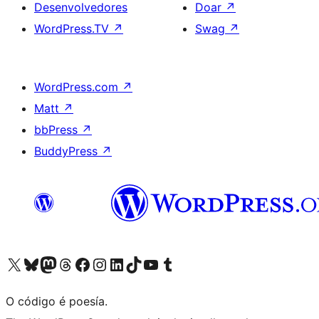
Desenvolvedores
Doar
↗
WordPress.TV
↗
Swag
↗
WordPress.com
↗
Matt
↗
bbPress
↗
BuddyPress
↗
Visita la cuenta de X (anteriormente Twitter)
Visita a nosa conta de Bluesky
Visita a nosa conta de Mastodon
Visita a nosa conta de Threads
Visita a nosa páxina de Facebook
Visita a nosa conta de Instagram
Visita a nosa conta de LinkedIn
Visita a nosa conta de TikTok
Visita a nosa canle de YouTube
Visita a nosa conta de Tumblr
O código é poesía.