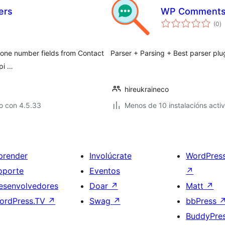
ers
WP Comments 
va
(0
)
to
phone number fields from Contact
Parser + Parsing + Best parser plu
pi …
hireukraineco
o con 4.5.33
Menos de 10 instalacións acti
prender
Involúcrate
WordPres
oporte
Eventos
↗
esenvolvedores
Doar
↗
Matt
↗
ordPress.TV
↗
Swag
↗
bbPress
BuddyPre