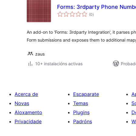
Forms: 3rdparty Phone Numb
valoracións
(0
)
totais
An add-on to 'Forms: 3rdparty Integration', it parses 
Form submissions and exposes them to additional map
zaus
10+ instalacións activas
Probad
Acerca de
Escaparate
A
Novas
Temas
S
Aloxamento
Plugins
D
Privacidade
Padróns
W