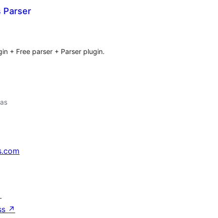
Parser
loracións
tais
gin + Free parser + Parser plugin.
vas
s.com
↗
ss
↗