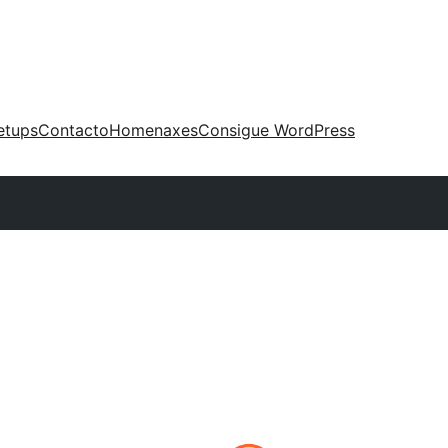
etups
Contacto
Homenaxes
Consigue WordPress