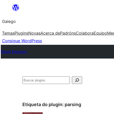
Saltar
ao
Galego
contido
Temas
Plugins
Novas
Acerca de
Padróns
Colabora
Equipo
Me
Consigue WordPress
Plugin Directory
Buscar
Etiqueta do plugin:
parsing