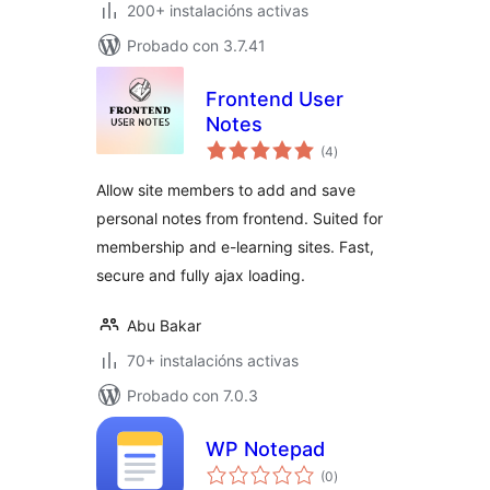
200+ instalacións activas
Probado con 3.7.41
Frontend User
Notes
valoracións
(4
)
totais
Allow site members to add and save
personal notes from frontend. Suited for
membership and e-learning sites. Fast,
secure and fully ajax loading.
Abu Bakar
70+ instalacións activas
Probado con 7.0.3
WP Notepad
valoracións
(0
)
totais