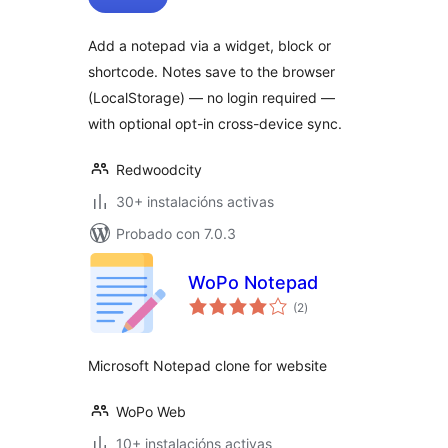
Add a notepad via a widget, block or
shortcode. Notes save to the browser
(LocalStorage) — no login required —
with optional opt-in cross-device sync.
Redwoodcity
30+ instalacións activas
Probado con 7.0.3
WoPo Notepad
valoracións
(2
)
totais
Microsoft Notepad clone for website
WoPo Web
10+ instalacións activas