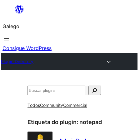
Saltar
ao
Galego
contido
Consigue WordPress
Plugin Directory
Buscar
Todos
Community
Commercial
Etiqueta do plugin:
notepad