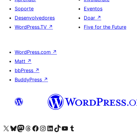
Soporte
Eventos
Desenvolvedores
Doar
↗
WordPress.TV
↗
Five for the Future
WordPress.com
↗
Matt
↗
bbPress
↗
BuddyPress
↗
Visita la cuenta de X (anteriormente Twitter)
Visita a nosa conta de Bluesky
Visita a nosa conta de Mastodon
Visita a nosa conta de Threads
Visita a nosa páxina de Facebook
Visita a nosa conta de Instagram
Visita a nosa conta de LinkedIn
Visita a nosa conta de TikTok
Visita a nosa canle de YouTube
Visita a nosa conta de Tumblr