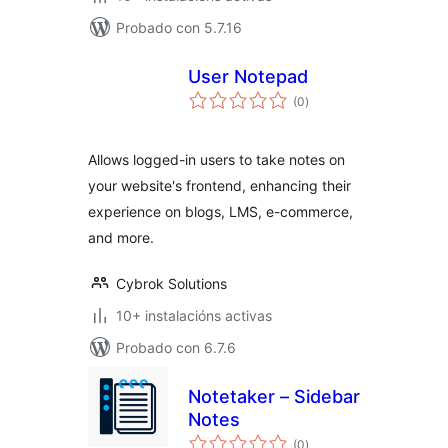
Probado con 5.7.16
User Notepad
valoracións
(0
)
totais
Allows logged-in users to take notes on
your website's frontend, enhancing their
experience on blogs, LMS, e-commerce,
and more.
Cybrok Solutions
10+ instalacións activas
Probado con 6.7.6
Notetaker – Sidebar
Notes
valoracións
(0
)