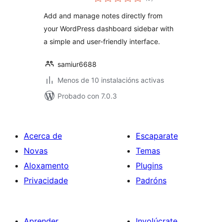
totais
Add and manage notes directly from
your WordPress dashboard sidebar with
a simple and user-friendly interface.
samiur6688
Menos de 10 instalacións activas
Probado con 7.0.3
Acerca de
Escaparate
Novas
Temas
Aloxamento
Plugins
Privacidade
Padróns
Aprender
Involúcrate