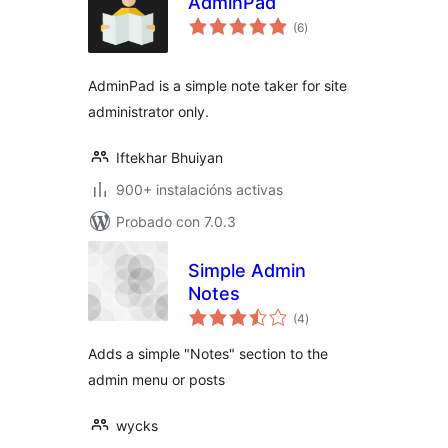
AdminPad
valoracións
(6
)
totais
AdminPad is a simple note taker for site
administrator only.
Iftekhar Bhuiyan
900+ instalacións activas
Probado con 7.0.3
Simple Admin
Notes
valoracións
(4
)
totais
Adds a simple "Notes" section to the
admin menu or posts
wycks