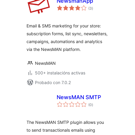
NewsmanApp
valoracións
(3
)
totais
Email & SMS marketing for your store:
subscription forms, list sync, newsletters,
campaigns, automations and analytics
via the NewsMAN platform.
NewsMAN
500+ instalacións activas
Probado con 7.0.2
NewsMAN SMTP
valoracións
(0
)
totais
The NewsMAN SMTP plugin allows you
to send transactionals emails using