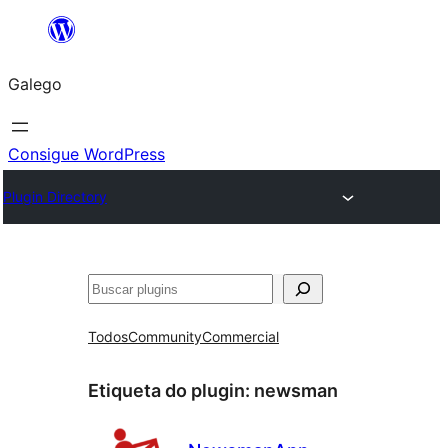
Saltar
ao
Galego
contido
Consigue WordPress
Plugin Directory
Buscar
Todos
Community
Commercial
Etiqueta do plugin:
newsman