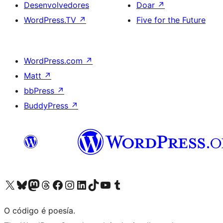
Desenvolvedores
Doar
↗
WordPress.TV
↗
Five for the Future
WordPress.com
↗
Matt
↗
bbPress
↗
BuddyPress
↗
Visita la cuenta de X (anteriormente Twitter)
Visita a nosa conta de Bluesky
Visita a nosa conta de Mastodon
Visita a nosa conta de Threads
Visita a nosa páxina de Facebook
Visita a nosa conta de Instagram
Visita a nosa conta de LinkedIn
Visita a nosa conta de TikTok
Visita a nosa canle de YouTube
Visita a nosa conta de Tumblr
O código é poesía.