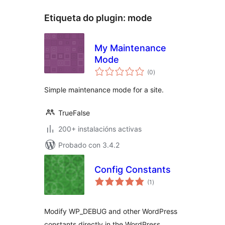
Etiqueta do plugin:
mode
My Maintenance
Mode
valoracións
(0
)
totais
Simple maintenance mode for a site.
TrueFalse
200+ instalacións activas
Probado con 3.4.2
Config Constants
valoracións
(1
)
totais
Modify WP_DEBUG and other WordPress
constants directly in the WordPress