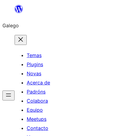
Saltar
ao
Galego
contido
Temas
Plugins
Novas
Acerca de
Padróns
Colabora
Equipo
Meetups
Contacto