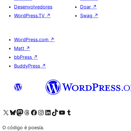
Desenvolvedores
Doar
↗
WordPress.TV
↗
Swag
↗
WordPress.com
↗
Matt
↗
bbPress
↗
BuddyPress
↗
Visita la cuenta de X (anteriormente Twitter)
Visita a nosa conta de Bluesky
Visita a nosa conta de Mastodon
Visita a nosa conta de Threads
Visita a nosa páxina de Facebook
Visita a nosa conta de Instagram
Visita a nosa conta de LinkedIn
Visita a nosa conta de TikTok
Visita a nosa canle de YouTube
Visita a nosa conta de Tumblr
O código é poesía.