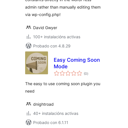
admin rather than manually editing them
via wp-config.php!
David Gwyer
100+ instalacións activas
Probado con 4.8.29
Easy Coming Soon
Mode
valoracións
(0
)
totais
The easy to use coming soon plugin you
need
dnightroad
40+ instalacións activas
Probado con 6.1.11