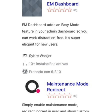
EM Dashboard
valoracións
(0
)
totais
EM Dashboard adds an Easy Mode
feature in your admin dashboard so you
can work distraction-free. It's super
elegant for new users.
Sybre Waaijer
10+ instalacións activas
Probado con 6.2.10
Maintenance Mode
Redirect
valoracións
(0
)
totais
Simply enable maintenance mode,
redirect logged in user and show custom