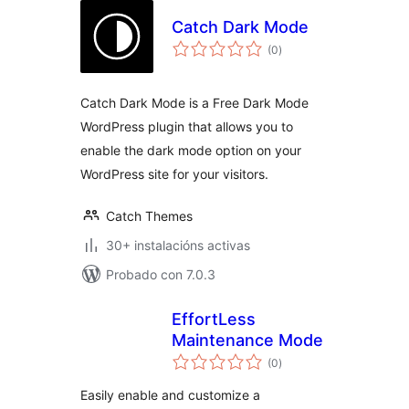
Catch Dark Mode
valoracións
(0
)
totais
Catch Dark Mode is a Free Dark Mode
WordPress plugin that allows you to
enable the dark mode option on your
WordPress site for your visitors.
Catch Themes
30+ instalacións activas
Probado con 7.0.3
EffortLess
Maintenance Mode
valoracións
(0
)
totais
Easily enable and customize a