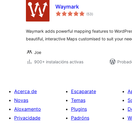
Waymark
valoracións
(53
)
totais
Waymark adds powerful mapping features to WordPress
beautiful, interactive Maps customised to suit your nee
Joe
900+ instalacións activas
Probado
Acerca de
Escaparate
A
Novas
Temas
S
Aloxamento
Plugins
D
Privacidade
Padróns
W