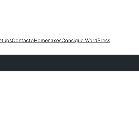
etups
Contacto
Homenaxes
Consigue WordPress