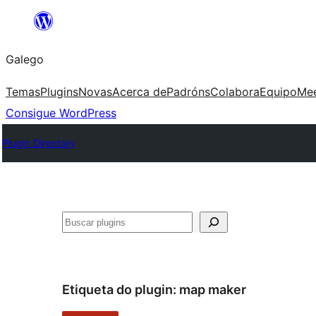
Saltar
ao
Galego
contido
Temas
Plugins
Novas
Acerca de
Padróns
Colabora
Equipo
Me
Consigue WordPress
Plugin Directory
Buscar
Etiqueta do plugin:
map maker