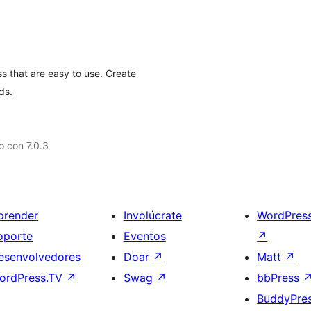
 that are easy to use. Create
ds.
 con 7.0.3
prender
Involúcrate
WordPres
oporte
Eventos
↗
esenvolvedores
Doar
↗
Matt
↗
ordPress.TV
↗
Swag
↗
bbPress
BuddyPre