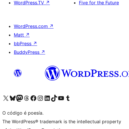
WordPress.TV
↗
Five for the Future
WordPress.com
↗
Matt
↗
bbPress
↗
BuddyPress
↗
Visita la cuenta de X (anteriormente Twitter)
Visita a nosa conta de Bluesky
Visita a nosa conta de Mastodon
Visita a nosa conta de Threads
Visita a nosa páxina de Facebook
Visita a nosa conta de Instagram
Visita a nosa conta de LinkedIn
Visita a nosa conta de TikTok
Visita a nosa canle de YouTube
Visita a nosa conta de Tumblr
O código é poesía.
The WordPress® trademark is the intellectual property