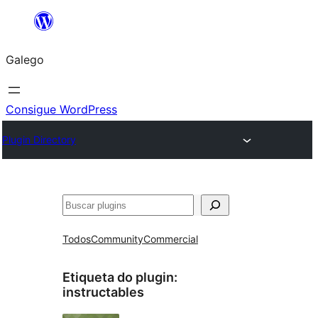
Saltar
ao
Galego
contido
Consigue WordPress
Plugin Directory
Buscar
Todos
Community
Commercial
Etiqueta do plugin:
instructables