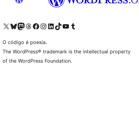
Visita la cuenta de X (anteriormente Twitter)
Visita a nosa conta de Bluesky
Visita a nosa conta de Mastodon
Visita a nosa conta de Threads
Visita a nosa páxina de Facebook
Visita a nosa conta de Instagram
Visita a nosa conta de LinkedIn
Visita a nosa conta de TikTok
Visita a nosa canle de YouTube
Visita a nosa conta de Tumblr
O código é poesía.
The WordPress® trademark is the intellectual property
of the WordPress Foundation.