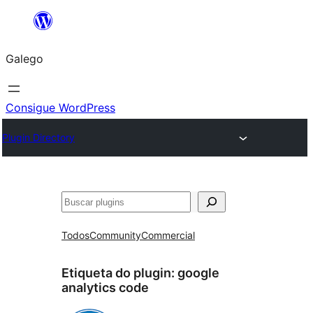
Saltar
ao
Galego
contido
Consigue WordPress
Plugin Directory
Buscar
Todos
Community
Commercial
Etiqueta do plugin:
google
analytics code