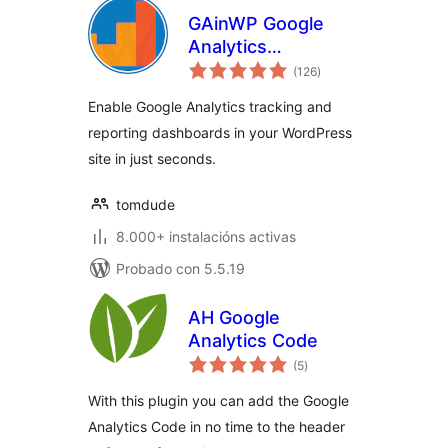
GAinWP Google
Analytics
valoracións
Integration for
(126
)
totais
WordPress
Enable Google Analytics tracking and
reporting dashboards in your WordPress
site in just seconds.
tomdude
8.000+ instalacións activas
Probado con 5.5.19
AH Google
Analytics Code
valoracións
(5
)
totais
With this plugin you can add the Google
Analytics Code in no time to the header