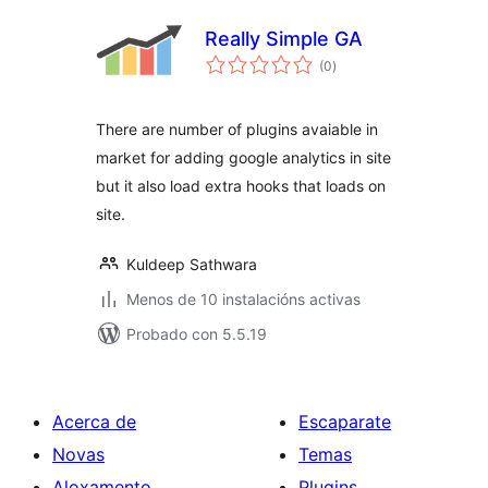
Really Simple GA
valoracións
(0
)
totais
There are number of plugins avaiable in
market for adding google analytics in site
but it also load extra hooks that loads on
site.
Kuldeep Sathwara
Menos de 10 instalacións activas
Probado con 5.5.19
Acerca de
Escaparate
Novas
Temas
Aloxamento
Plugins