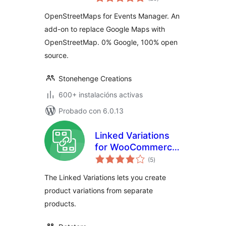
totais
OpenStreetMaps for Events Manager. An
add-on to replace Google Maps with
OpenStreetMap. 0% Google, 100% open
source.
Stonehenge Creations
600+ instalacións activas
Probado con 6.0.13
Linked Variations
for WooCommerce
valoracións
– Link Separate
(5
)
totais
Products by
The Linked Variations lets you create
Attribute with
product variations from separate
Swatches, Quick
products.
View & Shortcodes