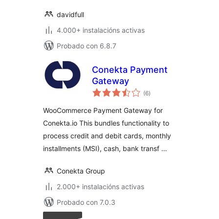
davidfull
4.000+ instalacións activas
Probado con 6.8.7
Conekta Payment
Gateway
valoracións
(6
)
totais
WooCommerce Payment Gateway for
Conekta.io This bundles functionality to
process credit and debit cards, monthly
installments (MSI), cash, bank transf …
Conekta Group
2.000+ instalacións activas
Probado con 7.0.3