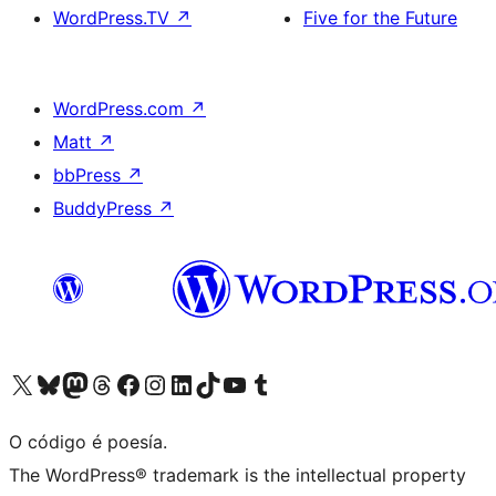
WordPress.TV
↗
Five for the Future
WordPress.com
↗
Matt
↗
bbPress
↗
BuddyPress
↗
Visita la cuenta de X (anteriormente Twitter)
Visita a nosa conta de Bluesky
Visita a nosa conta de Mastodon
Visita a nosa conta de Threads
Visita a nosa páxina de Facebook
Visita a nosa conta de Instagram
Visita a nosa conta de LinkedIn
Visita a nosa conta de TikTok
Visita a nosa canle de YouTube
Visita a nosa conta de Tumblr
O código é poesía.
The WordPress® trademark is the intellectual property