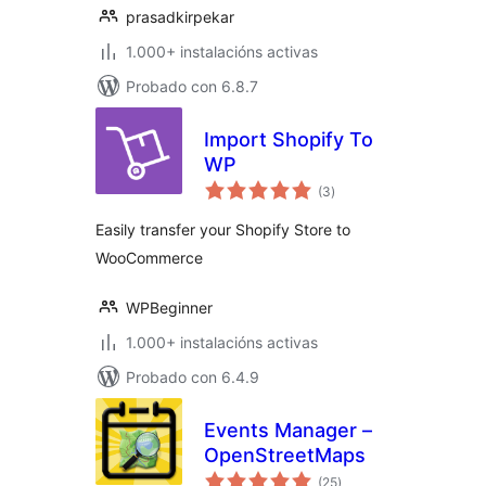
prasadkirpekar
1.000+ instalacións activas
Probado con 6.8.7
Import Shopify To
WP
valoracións
(3
)
totais
Easily transfer your Shopify Store to
WooCommerce
WPBeginner
1.000+ instalacións activas
Probado con 6.4.9
Events Manager –
OpenStreetMaps
valoracións
(25
)