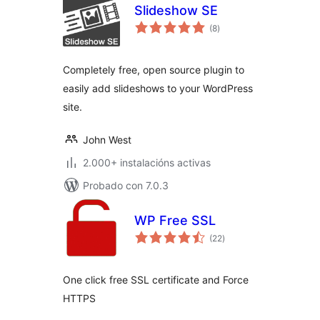
Slideshow SE
valoracións
(8
)
totais
Completely free, open source plugin to
easily add slideshows to your WordPress
site.
John West
2.000+ instalacións activas
Probado con 7.0.3
WP Free SSL
valoracións
(22
)
totais
One click free SSL certificate and Force
HTTPS