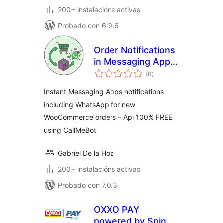
200+ instalacións activas
Probado con 6.9.6
Order Notifications
in Messaging Apps
valoracións
for WooCommerce
(0
)
totais
Instant Messaging Apps notifications
including WhatsApp for new
WooCommerce orders – Api 100% FREE
using CallMeBot
Gabriel De la Hoz
200+ instalacións activas
Probado con 7.0.3
OXXO PAY
powered by Spin