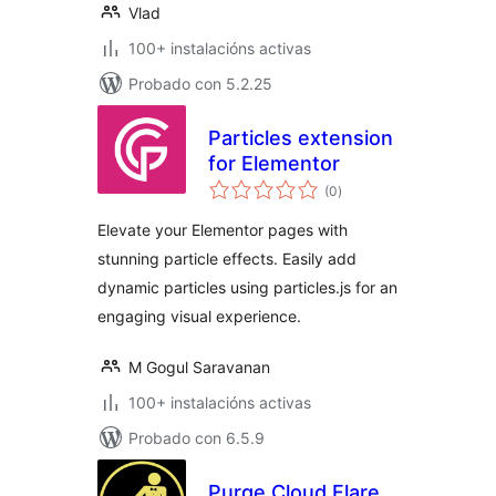
Vlad
100+ instalacións activas
Probado con 5.2.25
Particles extension
for Elementor
valoracións
(0
)
totais
Elevate your Elementor pages with
stunning particle effects. Easily add
dynamic particles using particles.js for an
engaging visual experience.
M Gogul Saravanan
100+ instalacións activas
Probado con 6.5.9
Purge Cloud Flare