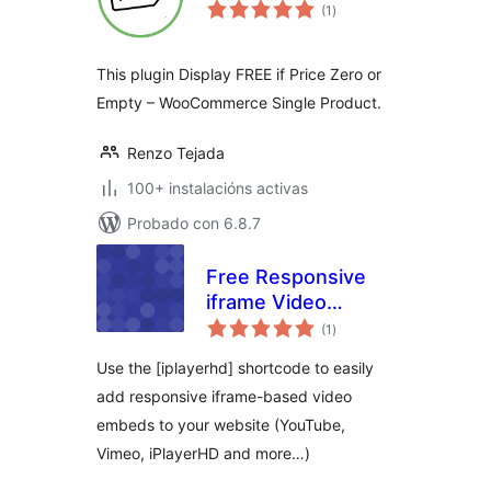
valoracións
(1
)
totais
This plugin Display FREE if Price Zero or
Empty – WooCommerce Single Product.
Renzo Tejada
100+ instalacións activas
Probado con 6.8.7
Free Responsive
iframe Video
valoracións
Embeds
(1
)
totais
Use the [iplayerhd] shortcode to easily
add responsive iframe-based video
embeds to your website (YouTube,
Vimeo, iPlayerHD and more…)