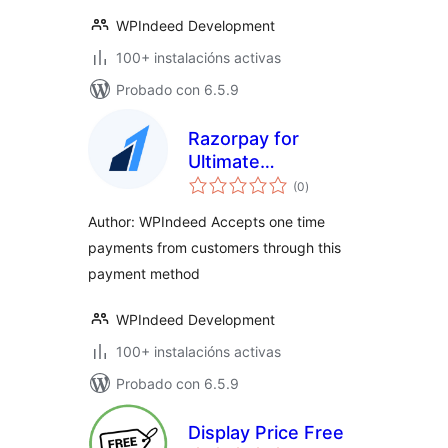
WPIndeed Development
100+ instalacións activas
Probado con 6.5.9
Razorpay for
Ultimate
valoracións
Membership Pro
(0
)
totais
Author: WPIndeed Accepts one time
payments from customers through this
payment method
WPIndeed Development
100+ instalacións activas
Probado con 6.5.9
Display Price Free