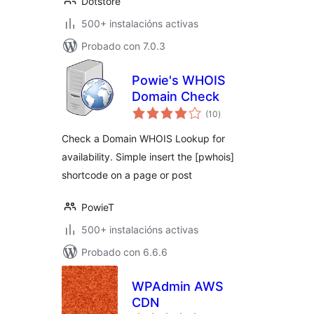
Dotstore
500+ instalacións activas
Probado con 7.0.3
Powie's WHOIS
Domain Check
valoracións
(10
)
totais
Check a Domain WHOIS Lookup for
availability. Simple insert the [pwhois]
shortcode on a page or post
PowieT
500+ instalacións activas
Probado con 6.6.6
WPAdmin AWS
CDN