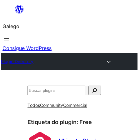
Saltar
ao
Galego
contido
Consigue WordPress
Plugin Directory
Buscar
Todos
Community
Commercial
Etiqueta do plugin:
Free