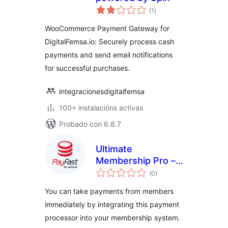
valoracións
(1
)
totais
WooCommerce Payment Gateway for
DigitalFemsa.io: Securely process cash
payments and send email notifications
for successful purchases.
integracionesdigitalfemsa
100+ instalacións activas
Probado con 6.8.7
Ultimate
Membership Pro –
valoracións
PayFast
(0
)
totais
You can take payments from members
immediately by integrating this payment
processor into your membership system.