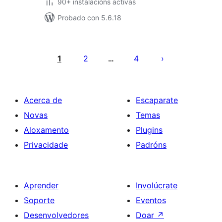
90+ instalacións activas
Probado con 5.6.18
Paxinación
de
1
2
4
…
entradas
Acerca de
Escaparate
Novas
Temas
Aloxamento
Plugins
Privacidade
Padróns
Aprender
Involúcrate
Soporte
Eventos
Desenvolvedores
Doar
↗