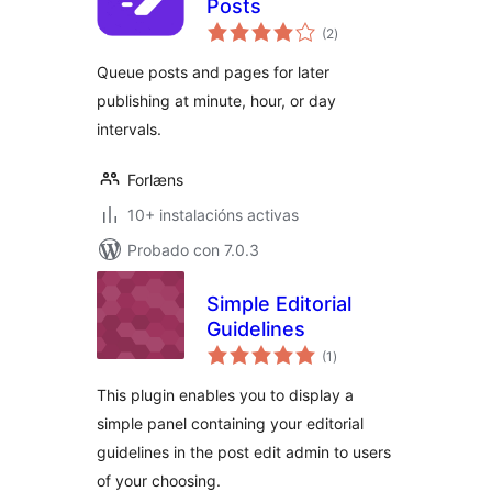
Posts
valoracións
(2
)
totais
Queue posts and pages for later
publishing at minute, hour, or day
intervals.
Forlæns
10+ instalacións activas
Probado con 7.0.3
Simple Editorial
Guidelines
valoracións
(1
)
totais
This plugin enables you to display a
simple panel containing your editorial
guidelines in the post edit admin to users
of your choosing.