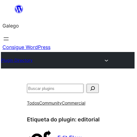
Saltar
ao
Galego
contido
Consigue WordPress
Plugin Directory
Buscar
Todos
Community
Commercial
Etiqueta do plugin:
editorial