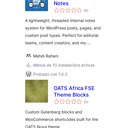
Notes
valoracións
(0
)
totais
A lightweight, threaded internal notes
system for WordPress posts, pages, and
custom post types. Perfect for editorial
teams, content creators, and mu …
Mahdi Rahani
Menos de 10 instalacións activas
Probado con 7.0.3
OATS Africa FSE
Theme Blocks
valoracións
(0
)
totais
Custom Gutenberg blocks and
WooCommerce shortcodes built for the
OATS Nova theme.