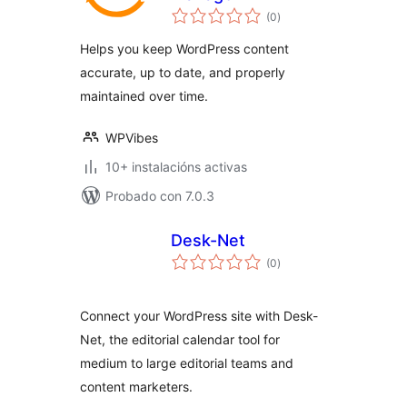
valoracións
(0
)
totais
Helps you keep WordPress content
accurate, up to date, and properly
maintained over time.
WPVibes
10+ instalacións activas
Probado con 7.0.3
Desk-Net
valoracións
(0
)
totais
Connect your WordPress site with Desk-
Net, the editorial calendar tool for
medium to large editorial teams and
content marketers.