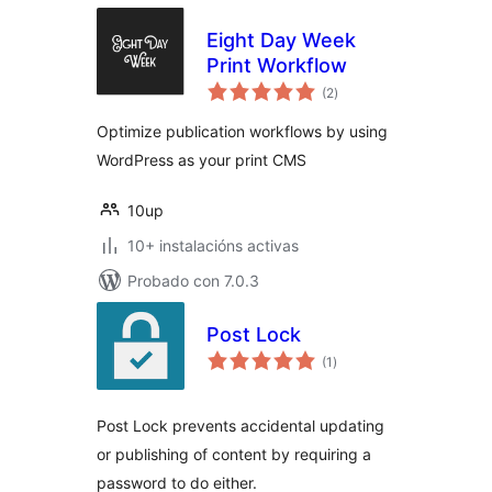
Eight Day Week
Print Workflow
valoracións
(2
)
totais
Optimize publication workflows by using
WordPress as your print CMS
10up
10+ instalacións activas
Probado con 7.0.3
Post Lock
valoracións
(1
)
totais
Post Lock prevents accidental updating
or publishing of content by requiring a
password to do either.