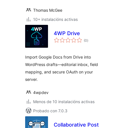
Thomas McGee
10+ instalacións activas
4WP Drive
valoracións
(0
)
totais
Import Google Docs from Drive into
WordPress drafts—editorial inbox, field
mapping, and secure OAuth on your
server.
4wpdev
Menos de 10 instalacións activas
Probado con 7.0.3
Collaborative Post