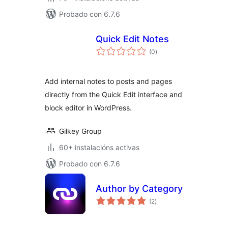
Probado con 6.7.6
Quick Edit Notes
valoracións
(0
)
totais
Add internal notes to posts and pages
directly from the Quick Edit interface and
block editor in WordPress.
Gilkey Group
60+ instalacións activas
Probado con 6.7.6
Author by Category
valoracións
(2
)
totais