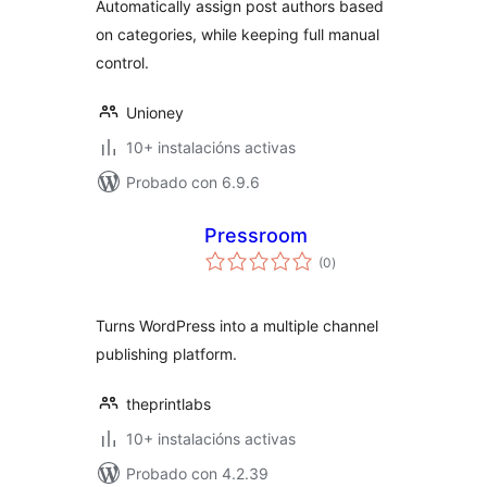
Automatically assign post authors based
on categories, while keeping full manual
control.
Unioney
10+ instalacións activas
Probado con 6.9.6
Pressroom
valoracións
(0
)
totais
Turns WordPress into a multiple channel
publishing platform.
theprintlabs
10+ instalacións activas
Probado con 4.2.39