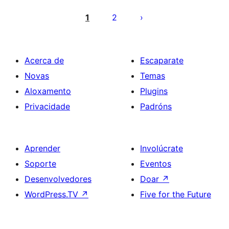
Paxinación
de
1
2
entradas
Acerca de
Escaparate
Novas
Temas
Aloxamento
Plugins
Privacidade
Padróns
Aprender
Involúcrate
Soporte
Eventos
Desenvolvedores
Doar
↗
WordPress.TV
↗
Five for the Future