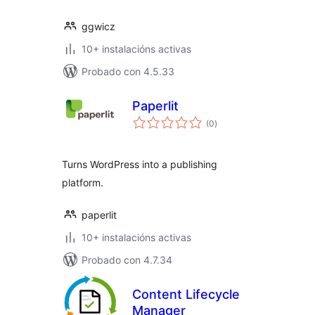
ggwicz
10+ instalacións activas
Probado con 4.5.33
Paperlit
valoracións
(0
)
totais
Turns WordPress into a publishing
platform.
paperlit
10+ instalacións activas
Probado con 4.7.34
Content Lifecycle
Manager