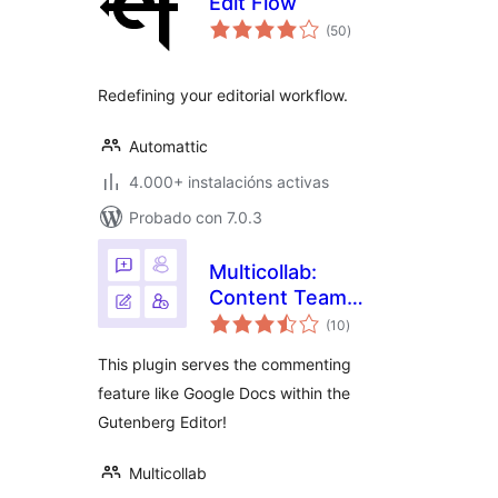
Edit Flow
valoracións
(50
)
totais
Redefining your editorial workflow.
Automattic
4.000+ instalacións activas
Probado con 7.0.3
Multicollab:
Content Team
valoracións
Collaboration and
(10
)
totais
Editorial Workflow
This plugin serves the commenting
feature like Google Docs within the
Gutenberg Editor!
Multicollab