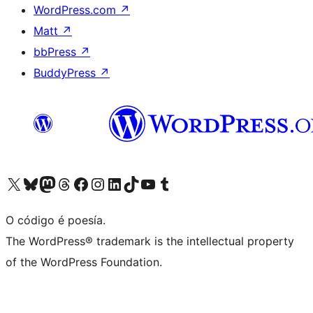
WordPress.com
↗
Matt
↗
bbPress
↗
BuddyPress
↗
Visita la cuenta de X (anteriormente Twitter)
Visita a nosa conta de Bluesky
Visita a nosa conta de Mastodon
Visita a nosa conta de Threads
Visita a nosa páxina de Facebook
Visita a nosa conta de Instagram
Visita a nosa conta de LinkedIn
Visita a nosa conta de TikTok
Visita a nosa canle de YouTube
Visita a nosa conta de Tumblr
O código é poesía.
The WordPress® trademark is the intellectual property
of the WordPress Foundation.