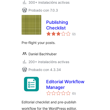
300+ instalacións activas
Probado con 7.0.3
Publishing
Checklist
valoracións
(2
)
totais
Pre-flight your posts.
Daniel Bachhuber
200+ instalacións activas
Probado con 4.3.34
Editorial Workflow
Manager
valoracións
(0
)
totais
Editorial checklist and pre-publish
workflow for the WordPress editor.