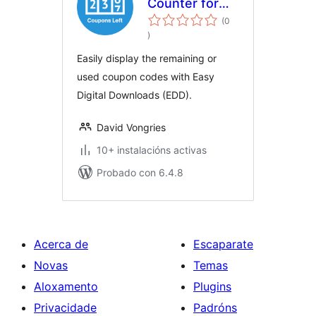
Counter for
EDD
(0
valoracións
)
totais
Easily display the remaining or
used coupon codes with Easy
Digital Downloads (EDD).
David Vongries
10+ instalacións activas
Probado con 6.4.8
Acerca de
Escaparate
Novas
Temas
Aloxamento
Plugins
Privacidade
Padróns