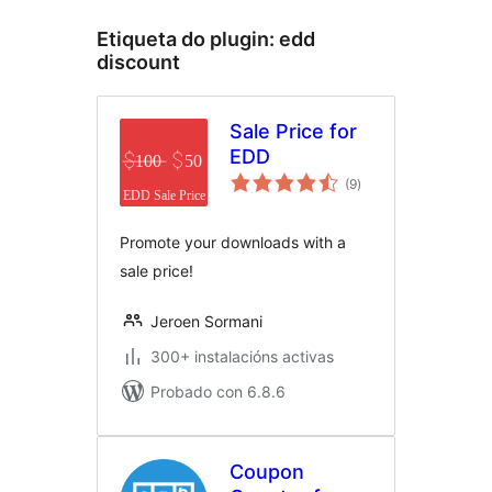
Etiqueta do plugin:
edd
discount
Sale Price for
EDD
valoracións
(9
)
totais
Promote your downloads with a
sale price!
Jeroen Sormani
300+ instalacións activas
Probado con 6.8.6
Coupon