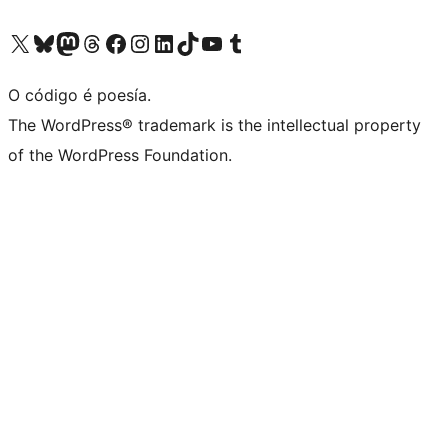
Visita la cuenta de X (anteriormente Twitter)
Visita a nosa conta de Bluesky
Visita a nosa conta de Mastodon
Visita a nosa conta de Threads
Visita a nosa páxina de Facebook
Visita a nosa conta de Instagram
Visita a nosa conta de LinkedIn
Visita a nosa conta de TikTok
Visita a nosa canle de YouTube
Visita a nosa conta de Tumblr
O código é poesía.
The WordPress® trademark is the intellectual property
of the WordPress Foundation.