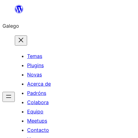
Saltar
ao
Galego
contido
Temas
Plugins
Novas
Acerca de
Padróns
Colabora
Equipo
Meetups
Contacto