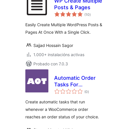
WP Create Multiple
Posts & Pages
valoracións
(10
)
totais
Easily Create Multiple WordPress Posts &
Pages At Once With a Single Click.
Sajjad Hossain Sagor
1.000+ instalacións activas
Probado con 7.0.3
Automatic Order
Tasks For
valoracións
WooCommerce
(0
)
totais
Create automatic tasks that run
whenever a WooCommerce order
reaches an order status of your choice.