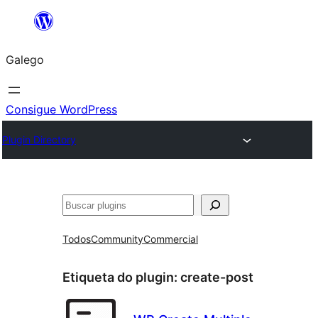
Saltar
ao
Galego
contido
Consigue WordPress
Plugin Directory
Buscar
Todos
Community
Commercial
Etiqueta do plugin:
create-post