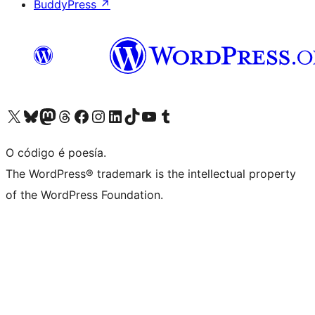
BuddyPress
↗
Visita la cuenta de X (anteriormente Twitter)
Visita a nosa conta de Bluesky
Visita a nosa conta de Mastodon
Visita a nosa conta de Threads
Visita a nosa páxina de Facebook
Visita a nosa conta de Instagram
Visita a nosa conta de LinkedIn
Visita a nosa conta de TikTok
Visita a nosa canle de YouTube
Visita a nosa conta de Tumblr
O código é poesía.
The WordPress® trademark is the intellectual property
of the WordPress Foundation.